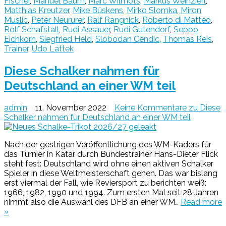
Fischer
,
Manuel Baum
,
Marc Wilmots
,
Markus Weinzierl
,
Matthias Kreutzer
,
Mike Büskens
,
Mirko Slomka
,
Miron
Muslic
,
Peter Neururer
,
Ralf Rangnick
,
Roberto di Matteo
,
Rolf Schafstall
,
Rudi Assauer
,
Rudi Gutendorf
,
Seppo
Eichkorn
,
Siegfried Held
,
Slobodan Cendic
,
Thomas Reis
,
Trainer
,
Udo Lattek
Diese Schalker nahmen für
Deutschland an einer WM teil
admin
11. November 2022
Keine Kommentare
zu Diese
Schalker nahmen für Deutschland an einer WM teil
Nach der gestrigen Veröffentlichung des WM-Kaders für
das Turnier in Katar durch Bundestrainer Hans-Dieter Flick
steht fest: Deutschland wird ohne einen aktiven Schalker
Spieler in diese Weltmeisterschaft gehen. Das war bislang
erst viermal der Fall, wie Reviersport zu berichten weiß:
1966, 1982, 1990 und 1994. Zum ersten Mal seit 28 Jahren
nimmt also die Auswahl des DFB an einer WM…
Read more
»