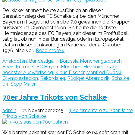
Der kicker erinnert heute ausführlich an diesen
Sensationssieg des FC Schalke 04 bei den Münchner
Bayern: mit sage und schreibe 7:0 gewannen die Knappen
auswärts im Olympiastadion. Bis heute die höchste
Heimniederlage des FC Bayern, seit dieser im Profifußball
tätig ist, ob nun in der Bundesliga oder im Europapokal.
Datum dieser denkwürdigen Partie war der 9. Oktober
1976, also vor…
Read more »
Anekdoten
,
Bundesliga
Borussia Mönchengladbach
,
Erwin Kremers
,
FC Bayern München
,
Heimniederlage
,
höchster Auswärtssieg
,
Klaus Fischer
,
Manfred Dubski
,
Olympiastadion
,
Rekordsieg
,
Rüdiger Abramczik
,
Schalke
04
,
Sepp Maier
70er Jahre Trikots von Schalke
admin
12. November 2015
3 Kommentare
zu 70er Jahre
Trikots von Schalke
Wie bereits bekannt war der FC Schalke 04 spät dran mit