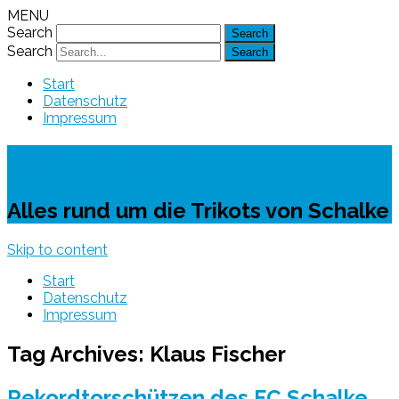
MENU
Search
Search
Start
Datenschutz
Impressum
Schalke-Trikot
Alles rund um die Trikots von Schalke
Skip to content
Start
Datenschutz
Impressum
Tag Archives:
Klaus Fischer
Rekordtorschützen des FC Schalke