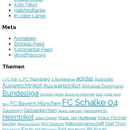
Köln Trikot
Halbfeldflanke
In voller Länge
Meta
Anmelden
Eintrags-Feed
Kommentar-Feed
WordPress.org
Themen
adidas
1. FC Nürnberg
Ausrüster
2. Bundesliga
1. FC Köln
Ausweichtrikot
Auswärtstrikot
Borussia Dortmund
Bundesliga
Christian Heidel
Deutsche Krebshilfe
Doku
Ebbe Sand
FC Schalke 04
FC Bayern München
Fans
Gelsenkirchen
Gazprom
Hamburger SV
Gerald Asamoah
Heimtrikot
Klaus Fischer
Klaas Jan Huntelaar
Julian Draxler
Olaf Thon
Nationalmannschaft
Kärcher
MSV Duisburg
Merchandising
R'activ
Raúl
RH Alurad
Parkstadion
Ralf Fährmann
Real Madrid