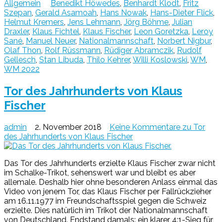
Allgemein
Benedikt Höwedes
,
Benhardt Klodt
,
Fritz
Szepan
,
Gerald Asamoah
,
Hans Nowak
,
Hans-Dieter Flick
,
Helmut Kremers
,
Jens Lehmann
,
Jörg Böhme
,
Julian
Draxler
,
Klaus Fichtel
,
Klaus Fischer
,
Leon Goretzka
,
Leroy
Sané
,
Manuel Neuer
,
Nationalmannschaft
,
Norbert Nigbur
,
Olaf Thon
,
Rolf Rüssmann
,
Rüdiger Abramczik
,
Rudolf
Gellesch
,
Stan Libuda
,
Thilo Kehrer
,
Willi Koslowski
,
WM
,
WM 2022
Tor des Jahrhunderts von Klaus
Fischer
admin
2. November 2018
Keine Kommentare
zu Tor
des Jahrhunderts von Klaus Fischer
Das Tor des Jahrhunderts erzielte Klaus Fischer zwar nicht
im Schalke-Trikot, sehenswert war und bleibt es aber
allemale. Deshalb hier ohne besonderen Anlass einmal das
Video von jenem Tor, das Klaus Fischer per Fallrückzieher
am 16.11.1977 im Freundschaftsspiel gegen die Schweiz
erzielte. Dies natürlich im Trikot der Nationalmannschaft
von Deutschland. Endstand damals: ein klarer 4:1-Sieg für