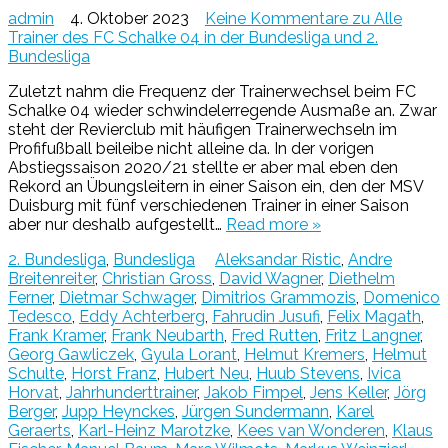
admin
4. Oktober 2023
Keine Kommentare
zu Alle
Trainer des FC Schalke 04 in der Bundesliga und 2.
Bundesliga
Zuletzt nahm die Frequenz der Trainerwechsel beim FC
Schalke 04 wieder schwindelerregende Ausmaße an. Zwar
steht der Revierclub mit häufigen Trainerwechseln im
Profifußball beileibe nicht alleine da. In der vorigen
Abstiegssaison 2020/21 stellte er aber mal eben den
Rekord an Übungsleitern in einer Saison ein, den der MSV
Duisburg mit fünf verschiedenen Trainer in einer Saison
aber nur deshalb aufgestellt…
Read more »
2. Bundesliga
,
Bundesliga
Aleksandar Ristic
,
Andre
Breitenreiter
,
Christian Gross
,
David Wagner
,
Diethelm
Ferner
,
Dietmar Schwager
,
Dimitrios Grammozis
,
Domenico
Tedesco
,
Eddy Achterberg
,
Fahrudin Jusufi
,
Felix Magath
,
Frank Kramer
,
Frank Neubarth
,
Fred Rutten
,
Fritz Langner
,
Georg Gawliczek
,
Gyula Lorant
,
Helmut Kremers
,
Helmut
Schulte
,
Horst Franz
,
Hubert Neu
,
Huub Stevens
,
Ivica
Horvat
,
Jahrhunderttrainer
,
Jakob Fimpel
,
Jens Keller
,
Jörg
Berger
,
Jupp Heynckes
,
Jürgen Sundermann
,
Karel
Geraerts
,
Karl-Heinz Marotzke
,
Kees van Wonderen
,
Klaus