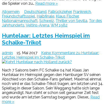
die Spieler von zu…
Read more »
Allgemein
Deutschland
,
Fallrückzieher
,
Frankreich
,
Freundschaftsspiel
,
Halbfinale
,
Klaus Fischer
,
Nationalmannschaft
,
Schweiz
,
Thriller von Sevilla
,
Tor des
Jahrhunderts
,
Veltins-Arena
,
WM 1982
Huntelaar: Letztes Heimspiel im
Schalke-Trikot
admin
15. Mai 2017
Keine Kommentare
zu Huntelaar:
Letztes Heimspiel im Schalke-Trikot
Nach 7 Saisons beim FC Schalke 04 hat Klaas Jan
Huntelaar im Heimspiel gegen den Hamburger SV seinen
Abschied von den Schalke-Fans gefeiert. Maximal einmal
noch wird er das Schalke-Trikot tragen, am letzten und 34.
Spieltag in dieser Saison. Sein Weggang hatte sich lange
angekündigt. Nun steht er schon seit geraumer Zeit fest
und wurde am letzten Samstag begangen. Dieser…
Read
more »