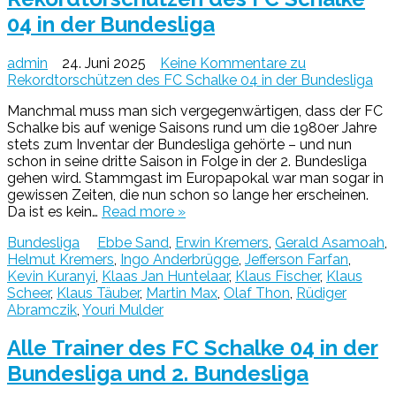
04 in der Bundesliga
admin
24. Juni 2025
Keine Kommentare
zu
Rekordtorschützen des FC Schalke 04 in der Bundesliga
Manchmal muss man sich vergegenwärtigen, dass der FC
Schalke bis auf wenige Saisons rund um die 1980er Jahre
stets zum Inventar der Bundesliga gehörte – und nun
schon in seine dritte Saison in Folge in der 2. Bundesliga
gehen wird. Stammgast im Europapokal war man sogar in
gewissen Zeiten, die nun schon so lange her erscheinen.
Da ist es kein…
Read more »
Bundesliga
Ebbe Sand
,
Erwin Kremers
,
Gerald Asamoah
,
Helmut Kremers
,
Ingo Anderbrügge
,
Jefferson Farfan
,
Kevin Kuranyi
,
Klaas Jan Huntelaar
,
Klaus Fischer
,
Klaus
Scheer
,
Klaus Täuber
,
Martin Max
,
Olaf Thon
,
Rüdiger
Abramczik
,
Youri Mulder
Alle Trainer des FC Schalke 04 in der
Bundesliga und 2. Bundesliga