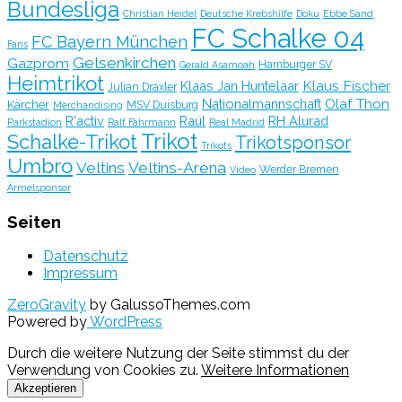
Bundesliga
Christian Heidel
Deutsche Krebshilfe
Doku
Ebbe Sand
FC Schalke 04
FC Bayern München
Fans
Gelsenkirchen
Gazprom
Hamburger SV
Gerald Asamoah
Heimtrikot
Klaus Fischer
Klaas Jan Huntelaar
Julian Draxler
Olaf Thon
Nationalmannschaft
Kärcher
MSV Duisburg
Merchandising
R'activ
Raúl
RH Alurad
Parkstadion
Ralf Fährmann
Real Madrid
Trikot
Schalke-Trikot
Trikotsponsor
Trikots
Umbro
Veltins
Veltins-Arena
Werder Bremen
Video
Ärmelsponsor
Seiten
Datenschutz
Impressum
ZeroGravity
by GalussoThemes.com
Powered by
WordPress
Durch die weitere Nutzung der Seite stimmst du der
Verwendung von Cookies zu.
Weitere Informationen
Akzeptieren