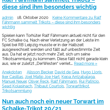
diese sind ihm besonders wichtig
admin
18. Oktober 2020
Keine Kommentare
zu Ralf
Fährmann sammelt Trikots – diese sind ihm besonders
wichtig
Spielen kann Torhüter Ralf Fährmann aktuell nicht für den
FC Schalke 04. Nach einer Verletzung an der Leiste im
Spiel bei RB Leipzig musste er in der Halbzeit
ausgewechselt werden und fällt auf unbestimmte Zeit
aus. Da hat er jetzt noch mehr Zeit, sich um seine
Trikotsammlung zu kümmern. Diese fällt nicht gerade klein
aus, wie er zuletzt „DerWesten“ verriet….
Read more »
Anekdoten
Alisson Becker
,
David de Gea
,
Hugo Lloris
,
Iker Casillas
,
Joel Matip Joe Hart
,
Kepa Arrizabalaga
,
Manuel Neuer
,
Oliver Reck
,
Ralf Fährmann
,
Rui Patricio
,
Sead Kolasinach
,
Thibaut Courtois
,
Torwarttrikot
,
Trikotsammlung
Nun auch noch ein neuer Torwart im
Schalke-Trikot 20/21