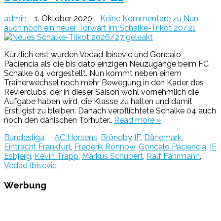
admin
1. Oktober 2020
Keine Kommentare
zu Nun
auch noch ein neuer Torwart im Schalke-Trikot 20/21
Kürzlich erst wurden Vedad Ibisevic und Goncalo
Paciencia als die bis dato einzigen Neuzugänge beim FC
Schalke 04 vorgestellt. Nun kommt neben einem
Trainerwechsel noch mehr Bewegung in den Kader des
Revierclubs, der in dieser Saison wohl vornehmlich die
Aufgabe haben wird, die Klasse zu halten und damit
Erstligist zu bleiben. Danach verpflichtete Schalke 04 auch
noch den dänischen Torhüter…
Read more »
Bundesliga
AC Horsens
,
Bröndby IF
,
Dänemark
,
Eintracht Frankfurt
,
Frederik Rönnow
,
Goncalo Paciencia
,
IF
Esbjerg
,
Kevin Trapp
,
Markus Schubert
,
Ralf Fährmann
,
Vedad Ibisevic
Werbung