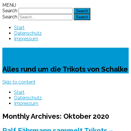
MENU
Search
Search
Start
Datenschutz
Impressum
Schalke-Trikot
Alles rund um die Trikots von Schalke
Skip to content
Start
Datenschutz
Impressum
Monthly Archives:
Oktober 2020
Ralf Fährmann sammelt Trikots –