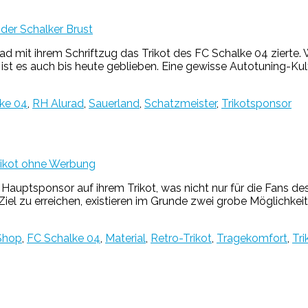
der Schalker Brust
rad mit ihrem Schriftzug das Trikot des FC Schalke 04 zierte.
ist es auch bis heute geblieben. Eine gewisse Autotuning-Kul
ke 04
,
RH Alurad
,
Sauerland
,
Schatzmeister
,
Trikotsponsor
rikot ohne Werbung
auptsponsor auf ihrem Trikot, was nicht nur für die Fans de
el zu erreichen, existieren im Grunde zwei grobe Möglichkei
Shop
,
FC Schalke 04
,
Material
,
Retro-Trikot
,
Tragekomfort
,
Tr