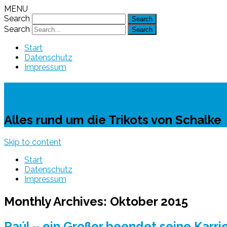
MENU
Search
Search
Start
Datenschutz
Impressum
Schalke-Trikot
Alles rund um die Trikots von Schalke
Skip to content
Start
Datenschutz
Impressum
Monthly Archives:
Oktober 2015
Raúl – ein Großer beendet seine Karri