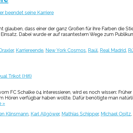
er beendet seine Karriere
glauben, dass einer der ganz Großen für ihre Farben die Stie
im Einsatz. Dabei wurde er auf rasantestem Wege zum Publiku
Draxler
,
Karriereende
,
New York Cosmos
,
Raúl
,
Real Madrid
,
R
al Trikot (Hifi)
 vom FC Schalke 04 interessieren, wird es noch wissen: Frühe
m Hören verfügbar haben wollte. Dafür benötigte man natürl
 »
en Klinsmann
,
Karl Allgöwer
,
Mathias Schipper
,
Michael Opitz
,