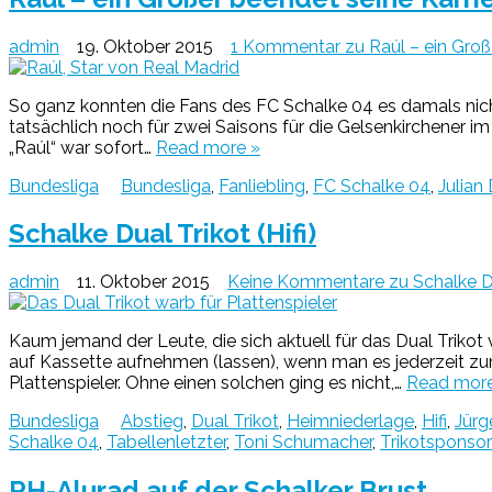
admin
19. Oktober 2015
1 Kommentar
zu Raúl – ein Groß
So ganz konnten die Fans des FC Schalke 04 es damals nicht 
tatsächlich noch für zwei Saisons für die Gelsenkirchener 
„Raúl“ war sofort…
Read more »
Bundesliga
Bundesliga
,
Fanliebling
,
FC Schalke 04
,
Julian 
Schalke Dual Trikot (Hifi)
admin
11. Oktober 2015
Keine Kommentare
zu Schalke Du
Kaum jemand der Leute, die sich aktuell für das Dual Trikot
auf Kassette aufnehmen (lassen), wenn man es jederzeit zu
Plattenspieler. Ohne einen solchen ging es nicht,…
Read more
Bundesliga
Abstieg
,
Dual Trikot
,
Heimniederlage
,
Hifi
,
Jürg
Schalke 04
,
Tabellenletzter
,
Toni Schumacher
,
Trikotsponsor
RH-Alurad auf der Schalker Brust