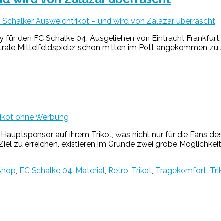
 Schalker Ausweichtrikot – und wird von Zalazar überrascht
y für den FC Schalke 04. Ausgeliehen von Eintracht Frankfurt
trale Mittelfeldspieler schon mitten im Pott angekommen zu 
rikot ohne Werbung
auptsponsor auf ihrem Trikot, was nicht nur für die Fans de
el zu erreichen, existieren im Grunde zwei grobe Möglichkei
Shop
,
FC Schalke 04
,
Material
,
Retro-Trikot
,
Tragekomfort
,
Tr