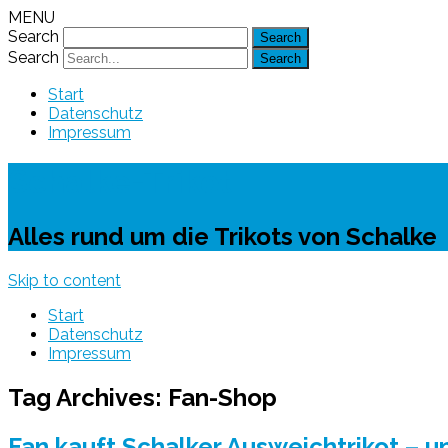
MENU
Search
Search
Start
Datenschutz
Impressum
Schalke-Trikot
Alles rund um die Trikots von Schalke
Skip to content
Start
Datenschutz
Impressum
Tag Archives:
Fan-Shop
Fan kauft Schalker Ausweichtrikot – u