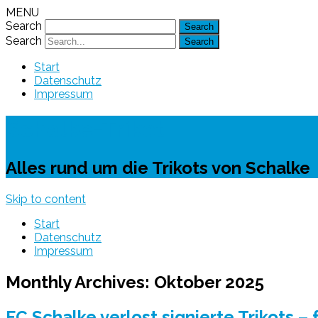
MENU
Search
Search
Start
Datenschutz
Impressum
Schalke-Trikot
Alles rund um die Trikots von Schalke
Skip to content
Start
Datenschutz
Impressum
Monthly Archives:
Oktober 2025
FC Schalke verlost signierte Trikots 