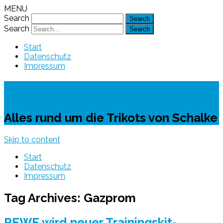
MENU
Search
Search
Start
Datenschutz
Impressum
Schalke-Trikot
Alles rund um die Trikots von Schalke
Skip to content
Start
Datenschutz
Impressum
Tag Archives:
Gazprom
REWE wird neuer Trainingskit-