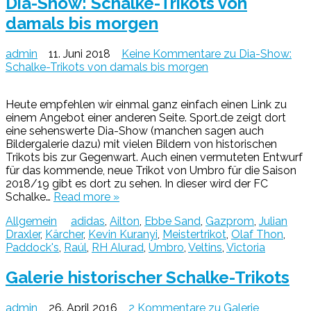
Dia-Show: Schalke-Trikots von
damals bis morgen
admin
11. Juni 2018
Keine Kommentare
zu Dia-Show:
Schalke-Trikots von damals bis morgen
Heute empfehlen wir einmal ganz einfach einen Link zu
einem Angebot einer anderen Seite. Sport.de zeigt dort
eine sehenswerte Dia-Show (manchen sagen auch
Bildergalerie dazu) mit vielen Bildern von historischen
Trikots bis zur Gegenwart. Auch einen vermuteten Entwurf
für das kommende, neue Trikot von Umbro für die Saison
2018/19 gibt es dort zu sehen. In dieser wird der FC
Schalke…
Read more »
Allgemein
adidas
,
Ailton
,
Ebbe Sand
,
Gazprom
,
Julian
Draxler
,
Kärcher
,
Kevin Kuranyi
,
Meistertrikot
,
Olaf Thon
,
Paddock's
,
Raúl
,
RH Alurad
,
Umbro
,
Veltins
,
Victoria
Galerie historischer Schalke-Trikots
admin
26. April 2016
2 Kommentare
zu Galerie