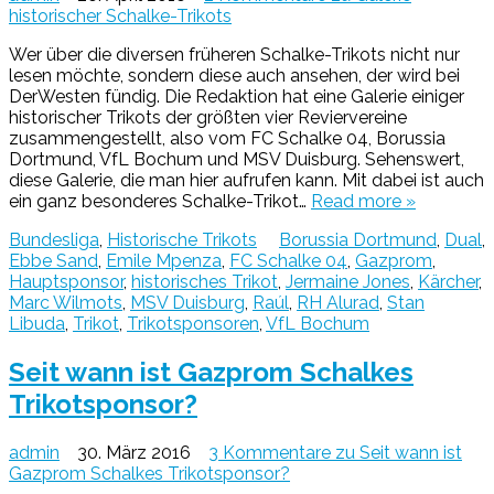
historischer Schalke-Trikots
Wer über die diversen früheren Schalke-Trikots nicht nur
lesen möchte, sondern diese auch ansehen, der wird bei
DerWesten fündig. Die Redaktion hat eine Galerie einiger
historischer Trikots der größten vier Reviervereine
zusammengestellt, also vom FC Schalke 04, Borussia
Dortmund, VfL Bochum und MSV Duisburg. Sehenswert,
diese Galerie, die man hier aufrufen kann. Mit dabei ist auch
ein ganz besonderes Schalke-Trikot…
Read more »
Bundesliga
,
Historische Trikots
Borussia Dortmund
,
Dual
,
Ebbe Sand
,
Emile Mpenza
,
FC Schalke 04
,
Gazprom
,
Hauptsponsor
,
historisches Trikot
,
Jermaine Jones
,
Kärcher
,
Marc Wilmots
,
MSV Duisburg
,
Raúl
,
RH Alurad
,
Stan
Libuda
,
Trikot
,
Trikotsponsoren
,
VfL Bochum
Seit wann ist Gazprom Schalkes
Trikotsponsor?
admin
30. März 2016
3 Kommentare
zu Seit wann ist
Gazprom Schalkes Trikotsponsor?