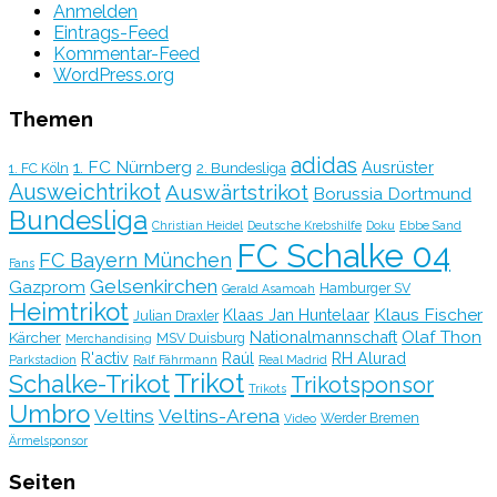
Anmelden
Eintrags-Feed
Kommentar-Feed
WordPress.org
Themen
adidas
1. FC Nürnberg
Ausrüster
2. Bundesliga
1. FC Köln
Ausweichtrikot
Auswärtstrikot
Borussia Dortmund
Bundesliga
Christian Heidel
Deutsche Krebshilfe
Doku
Ebbe Sand
FC Schalke 04
FC Bayern München
Fans
Gelsenkirchen
Gazprom
Hamburger SV
Gerald Asamoah
Heimtrikot
Klaus Fischer
Klaas Jan Huntelaar
Julian Draxler
Olaf Thon
Nationalmannschaft
Kärcher
MSV Duisburg
Merchandising
R'activ
Raúl
RH Alurad
Parkstadion
Ralf Fährmann
Real Madrid
Trikot
Schalke-Trikot
Trikotsponsor
Trikots
Umbro
Veltins
Veltins-Arena
Werder Bremen
Video
Ärmelsponsor
Seiten