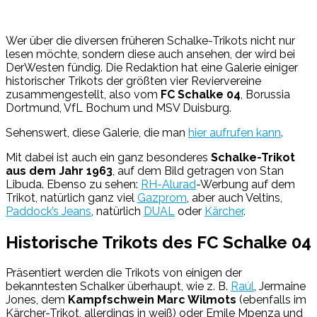
Wer über die diversen früheren Schalke-Trikots nicht nur
lesen möchte, sondern diese auch ansehen, der wird bei
DerWesten fündig. Die Redaktion hat eine Galerie einiger
historischer Trikots der größten vier Reviervereine
zusammengestellt, also vom
FC Schalke 04
, Borussia
Dortmund, VfL Bochum und MSV Duisburg.
Sehenswert, diese Galerie, die man
hier aufrufen kann
.
Mit dabei ist auch ein ganz besonderes
Schalke-Trikot
aus dem Jahr 1963
, auf dem Bild getragen von Stan
Libuda. Ebenso zu sehen:
RH-Alurad
-Werbung auf dem
Trikot, natürlich ganz viel
Gazprom
, aber auch Veltins,
Paddock’s Jeans
, natürlich
DUAL
oder
Kärcher
.
Historische Trikots des FC Schalke 04
Präsentiert werden die Trikots von einigen der
bekanntesten Schalker überhaupt, wie z. B.
Raúl
, Jermaine
Jones, dem
Kampfschwein Marc Wilmots
(ebenfalls im
Kärcher-Trikot, allerdings in weiß) oder Emile Mpenza und