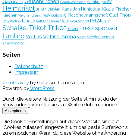
Gelsenkirchen
Gazprom
Hamburger SV
Gerald Asamoah
Heimtrikot
Klaus Fischer
Klaas Jan Huntelaar
Julian Draxler
Olaf Thon
Nationalmannschaft
Kärcher
MSV Duisburg
Merchandising
R'activ
Raúl
RH Alurad
Parkstadion
Ralf Fährmann
Real Madrid
Trikot
Schalke-Trikot
Trikotsponsor
Trikots
Umbro
Veltins
Veltins-Arena
Werder Bremen
Video
Ärmelsponsor
Seiten
Datenschutz
Impressum
ZeroGravity
by GalussoThemes.com
Powered by
WordPress
Durch die weitere Nutzung der Seite stimmst du der
Verwendung von Cookies zu.
Weitere Informationen
Akzeptieren
Die Cookie-Einstellungen auf dieser Website sind auf
"Cookies zulassen" eingestellt, um das beste Surferlebnis
zu ermöglichen. Wenn du diese Website ohne Änderung