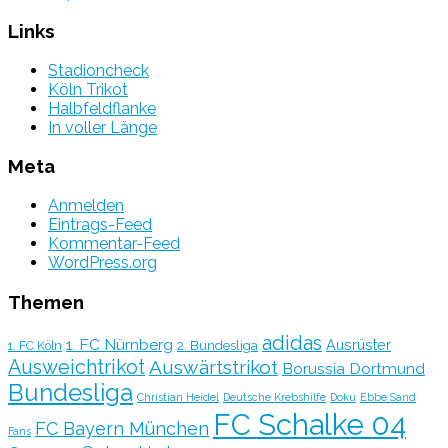
Links
Stadioncheck
Köln Trikot
Halbfeldflanke
In voller Länge
Meta
Anmelden
Eintrags-Feed
Kommentar-Feed
WordPress.org
Themen
adidas
1. FC Nürnberg
Ausrüster
2. Bundesliga
1. FC Köln
Ausweichtrikot
Auswärtstrikot
Borussia Dortmund
Bundesliga
Christian Heidel
Deutsche Krebshilfe
Doku
Ebbe Sand
FC Schalke 04
FC Bayern München
Fans