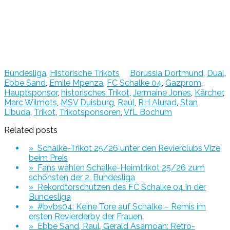
Bundesliga
,
Historische Trikots
Borussia Dortmund
,
Dual
,
Ebbe Sand
,
Emile Mpenza
,
FC Schalke 04
,
Gazprom
,
Hauptsponsor
,
historisches Trikot
,
Jermaine Jones
,
Kärcher
,
Marc Wilmots
,
MSV Duisburg
,
Raúl
,
RH Alurad
,
Stan
Libuda
,
Trikot
,
Trikotsponsoren
,
VfL Bochum
Related posts
» Schalke-Trikot 25/26 unter den Revierclubs Vize
beim Preis
» Fans wählen Schalke-Heimtrikot 25/26 zum
schönsten der 2. Bundesliga
» Rekordtorschützen des FC Schalke 04 in der
Bundesliga
» #bvbs04: Keine Tore auf Schalke – Remis im
ersten Revierderby der Frauen
» Ebbe Sand, Raul, Gerald Asamoah: Retro-