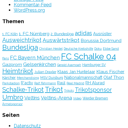
Kommentar-Feed
WordPress.org
Themen
adidas
1. FC Nürnberg
Ausrüster
2. Bundesliga
1. FC Köln
Ausweichtrikot
Auswärtstrikot
Borussia Dortmund
Bundesliga
Christian Heidel
Deutsche Krebshilfe
Doku
Ebbe Sand
FC Schalke 04
FC Bayern München
Fans
Gelsenkirchen
Gazprom
Hamburger SV
Gerald Asamoah
Heimtrikot
Klaus Fischer
Klaas Jan Huntelaar
Julian Draxler
Olaf Thon
Nationalmannschaft
Kärcher
MSV Duisburg
Merchandising
R'activ
Raúl
RH Alurad
Parkstadion
Ralf Fährmann
Real Madrid
Trikot
Schalke-Trikot
Trikotsponsor
Trikots
Umbro
Veltins
Veltins-Arena
Werder Bremen
Video
Ärmelsponsor
Seiten
Datenschutz