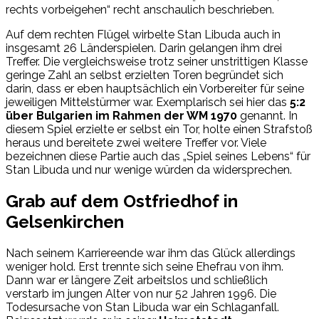
rechts vorbeigehen“ recht anschaulich beschrieben.
Auf dem rechten Flügel wirbelte Stan Libuda auch in
insgesamt 26 Länderspielen. Darin gelangen ihm drei
Treffer. Die vergleichsweise trotz seiner unstrittigen Klasse
geringe Zahl an selbst erzielten Toren begründet sich
darin, dass er eben hauptsächlich ein Vorbereiter für seine
jeweiligen Mittelstürmer war. Exemplarisch sei hier das
5:2
über Bulgarien im Rahmen der WM 1970
genannt. In
diesem Spiel erzielte er selbst ein Tor, holte einen Strafstoß
heraus und bereitete zwei weitere Treffer vor. Viele
bezeichnen diese Partie auch das „Spiel seines Lebens“ für
Stan Libuda und nur wenige würden da widersprechen.
Grab auf dem Ostfriedhof in
Gelsenkirchen
Nach seinem Karriereende war ihm das Glück allerdings
weniger hold. Erst trennte sich seine Ehefrau von ihm.
Dann war er längere Zeit arbeitslos und schließlich
verstarb im jungen Alter von nur 52 Jahren 1996. Die
Todesursache von Stan Libuda war ein Schlaganfall.