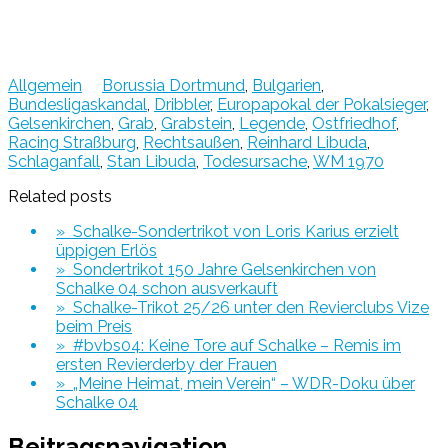
Allgemein
Borussia Dortmund
,
Bulgarien
,
Bundesligaskandal
,
Dribbler
,
Europapokal der Pokalsieger
,
Gelsenkirchen
,
Grab
,
Grabstein
,
Legende
,
Ostfriedhof
,
Racing Straßburg
,
Rechtsaußen
,
Reinhard Libuda
,
Schlaganfall
,
Stan Libuda
,
Todesursache
,
WM 1970
Related posts
» Schalke-Sondertrikot von Loris Karius erzielt
üppigen Erlös
» Sondertrikot 150 Jahre Gelsenkirchen von
Schalke 04 schon ausverkauft
» Schalke-Trikot 25/26 unter den Revierclubs Vize
beim Preis
» #bvbs04: Keine Tore auf Schalke – Remis im
ersten Revierderby der Frauen
» „Meine Heimat, mein Verein“ – WDR-Doku über
Schalke 04
Beitragsnavigation