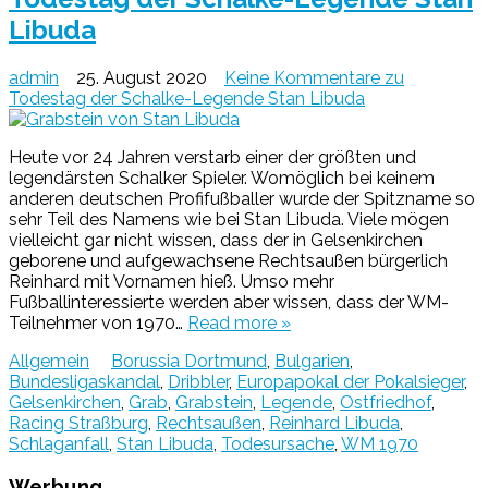
Libuda
admin
25. August 2020
Keine Kommentare
zu
Todestag der Schalke-Legende Stan Libuda
Heute vor 24 Jahren verstarb einer der größten und
legendärsten Schalker Spieler. Womöglich bei keinem
anderen deutschen Profifußballer wurde der Spitzname so
sehr Teil des Namens wie bei Stan Libuda. Viele mögen
vielleicht gar nicht wissen, dass der in Gelsenkirchen
geborene und aufgewachsene Rechtsaußen bürgerlich
Reinhard mit Vornamen hieß. Umso mehr
Fußballinteressierte werden aber wissen, dass der WM-
Teilnehmer von 1970…
Read more »
Allgemein
Borussia Dortmund
,
Bulgarien
,
Bundesligaskandal
,
Dribbler
,
Europapokal der Pokalsieger
,
Gelsenkirchen
,
Grab
,
Grabstein
,
Legende
,
Ostfriedhof
,
Racing Straßburg
,
Rechtsaußen
,
Reinhard Libuda
,
Schlaganfall
,
Stan Libuda
,
Todesursache
,
WM 1970
Werbung