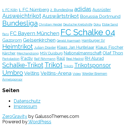
adidas
1. FC Nürnberg
Ausrüster
2. Bundesliga
1. FC Köln
Ausweichtrikot
Auswärtstrikot
Borussia Dortmund
Bundesliga
Christian Heidel
Deutsche Krebshilfe
Doku
Ebbe Sand
FC Schalke 04
FC Bayern München
Fans
Gelsenkirchen
Gazprom
Hamburger SV
Gerald Asamoah
Heimtrikot
Klaus Fischer
Klaas Jan Huntelaar
Julian Draxler
Olaf Thon
Nationalmannschaft
Kärcher
MSV Duisburg
Merchandising
R'activ
Raúl
RH Alurad
Parkstadion
Ralf Fährmann
Real Madrid
Trikot
Schalke-Trikot
Trikotsponsor
Trikots
Umbro
Veltins
Veltins-Arena
Werder Bremen
Video
Ärmelsponsor
Seiten
Datenschutz
Impressum
ZeroGravity
by GalussoThemes.com
Powered by
WordPress