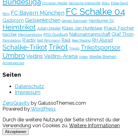
Bundesliga
Christian Heidel
Deutsche Krebshilfe
Doku
Ebbe Sand
FC Schalke 04
FC Bayern München
Fans
Gelsenkirchen
Gazprom
Hamburger SV
Gerald Asamoah
Heimtrikot
Klaus Fischer
Klaas Jan Huntelaar
Julian Draxler
Olaf Thon
Nationalmannschaft
Kärcher
MSV Duisburg
Merchandising
R'activ
Raúl
RH Alurad
Parkstadion
Ralf Fährmann
Real Madrid
Trikot
Schalke-Trikot
Trikotsponsor
Trikots
Umbro
Veltins
Veltins-Arena
Werder Bremen
Video
Ärmelsponsor
Seiten
Datenschutz
Impressum
ZeroGravity
by GalussoThemes.com
Powered by
WordPress
Durch die weitere Nutzung der Seite stimmst du der
Verwendung von Cookies zu.
Weitere Informationen
Akzeptieren