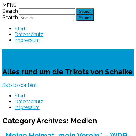
MENU
Search
Search
Start
Datenschutz
Impressum
Schalke-Trikot
Alles rund um die Trikots von Schalke
Skip to content
Start
Datenschutz
Impressum
Category Archives:
Medien
„Meine Heimat, mein Verein“ – WDR-