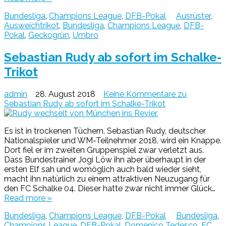
Bundesliga
,
Champions League
,
DFB-Pokal
Ausrüster
,
Ausweichtrikot
,
Bundesliga
,
Champions League
,
DFB-
Pokal
,
Geckogrün
,
Umbro
Sebastian Rudy ab sofort im Schalke-
Trikot
admin
28. August 2018
Keine Kommentare
zu
Sebastian Rudy ab sofort im Schalke-Trikot
Es ist in trockenen Tüchern. Sebastian Rudy, deutscher
Nationalspieler und WM-Teilnehmer 2018, wird ein Knappe.
Dort fiel er im zweiten Gruppenspiel zwar verletzt aus.
Dass Bundestrainer Jogi Löw ihn aber überhaupt in der
ersten Elf sah und womöglich auch bald wieder sieht,
macht ihn natürlich zu einem attraktiven Neuzugang für
den FC Schalke 04. Dieser hatte zwar nicht immer Glück…
Read more »
Bundesliga
,
Champions League
,
DFB-Pokal
Bundesliga
,
Champions League
,
DFB-Pokal
,
Domenico Tedesco
,
FC