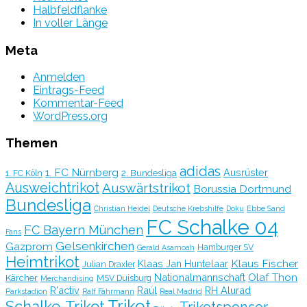
Halbfeldflanke
In voller Länge
Meta
Anmelden
Eintrags-Feed
Kommentar-Feed
WordPress.org
Themen
adidas
1. FC Nürnberg
Ausrüster
2. Bundesliga
1. FC Köln
Ausweichtrikot
Auswärtstrikot
Borussia Dortmund
Bundesliga
Christian Heidel
Deutsche Krebshilfe
Doku
Ebbe Sand
FC Schalke 04
FC Bayern München
Fans
Gelsenkirchen
Gazprom
Hamburger SV
Gerald Asamoah
Heimtrikot
Klaus Fischer
Klaas Jan Huntelaar
Julian Draxler
Olaf Thon
Nationalmannschaft
Kärcher
MSV Duisburg
Merchandising
R'activ
Raúl
RH Alurad
Parkstadion
Ralf Fährmann
Real Madrid
Trikot
Schalke-Trikot