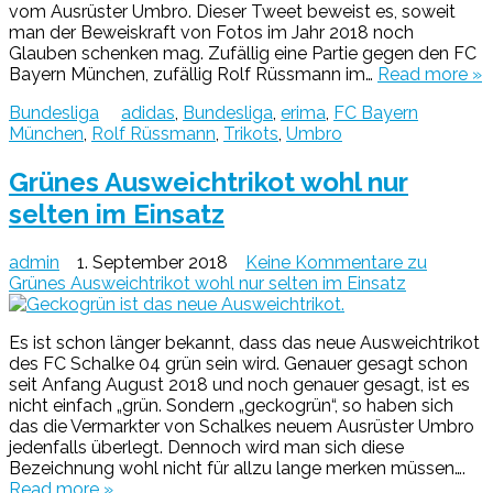
vom Ausrüster Umbro. Dieser Tweet beweist es, soweit
man der Beweiskraft von Fotos im Jahr 2018 noch
Glauben schenken mag. Zufällig eine Partie gegen den FC
Bayern München, zufällig Rolf Rüssmann im…
Read more »
Bundesliga
adidas
,
Bundesliga
,
erima
,
FC Bayern
München
,
Rolf Rüssmann
,
Trikots
,
Umbro
Grünes Ausweichtrikot wohl nur
selten im Einsatz
admin
1. September 2018
Keine Kommentare
zu
Grünes Ausweichtrikot wohl nur selten im Einsatz
Es ist schon länger bekannt, dass das neue Ausweichtrikot
des FC Schalke 04 grün sein wird. Genauer gesagt schon
seit Anfang August 2018 und noch genauer gesagt, ist es
nicht einfach „grün. Sondern „geckogrün“, so haben sich
das die Vermarkter von Schalkes neuem Ausrüster Umbro
jedenfalls überlegt. Dennoch wird man sich diese
Bezeichnung wohl nicht für allzu lange merken müssen….
Read more »