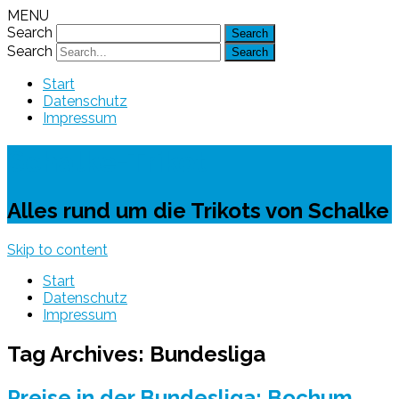
MENU
Search
Search
Start
Datenschutz
Impressum
Schalke-Trikot
Alles rund um die Trikots von Schalke
Skip to content
Start
Datenschutz
Impressum
Tag Archives:
Bundesliga
Preise in der Bundesliga: Bochum