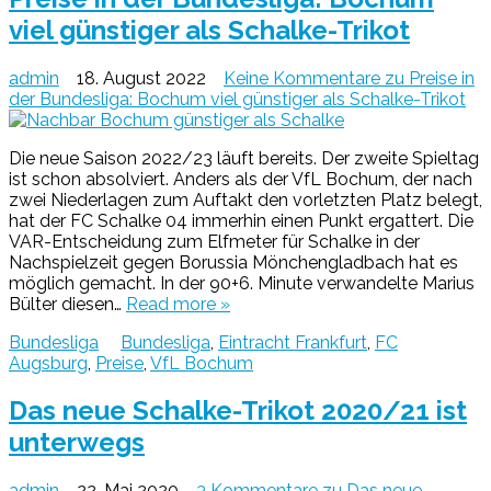
viel günstiger als Schalke-Trikot
admin
18. August 2022
Keine Kommentare
zu Preise in
der Bundesliga: Bochum viel günstiger als Schalke-Trikot
Die neue Saison 2022/23 läuft bereits. Der zweite Spieltag
ist schon absolviert. Anders als der VfL Bochum, der nach
zwei Niederlagen zum Auftakt den vorletzten Platz belegt,
hat der FC Schalke 04 immerhin einen Punkt ergattert. Die
VAR-Entscheidung zum Elfmeter für Schalke in der
Nachspielzeit gegen Borussia Mönchengladbach hat es
möglich gemacht. In der 90+6. Minute verwandelte Marius
Bülter diesen…
Read more »
Bundesliga
Bundesliga
,
Eintracht Frankfurt
,
FC
Augsburg
,
Preise
,
VfL Bochum
Das neue Schalke-Trikot 2020/21 ist
unterwegs
admin
22. Mai 2020
3 Kommentare
zu Das neue