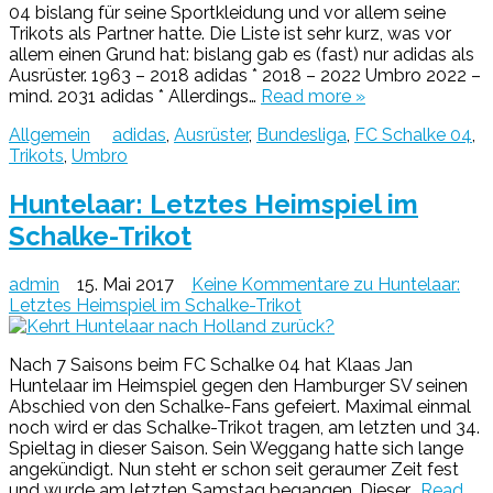
04 bislang für seine Sportkleidung und vor allem seine
Trikots als Partner hatte. Die Liste ist sehr kurz, was vor
allem einen Grund hat: bislang gab es (fast) nur adidas als
Ausrüster. 1963 – 2018 adidas * 2018 – 2022 Umbro 2022 –
mind. 2031 adidas * Allerdings…
Read more »
Allgemein
adidas
,
Ausrüster
,
Bundesliga
,
FC Schalke 04
,
Trikots
,
Umbro
Huntelaar: Letztes Heimspiel im
Schalke-Trikot
admin
15. Mai 2017
Keine Kommentare
zu Huntelaar:
Letztes Heimspiel im Schalke-Trikot
Nach 7 Saisons beim FC Schalke 04 hat Klaas Jan
Huntelaar im Heimspiel gegen den Hamburger SV seinen
Abschied von den Schalke-Fans gefeiert. Maximal einmal
noch wird er das Schalke-Trikot tragen, am letzten und 34.
Spieltag in dieser Saison. Sein Weggang hatte sich lange
angekündigt. Nun steht er schon seit geraumer Zeit fest
und wurde am letzten Samstag begangen. Dieser…
Read