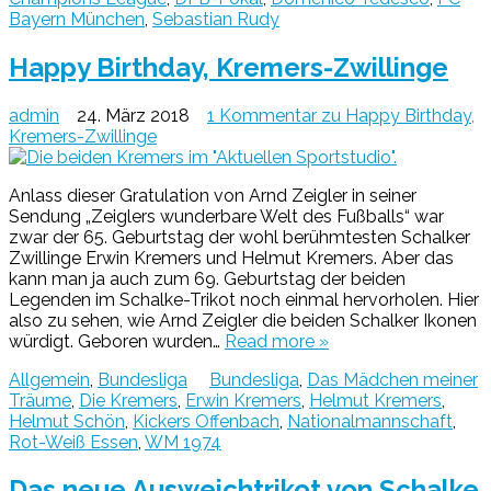
Bayern München
,
Sebastian Rudy
Happy Birthday, Kremers-Zwillinge
admin
24. März 2018
1 Kommentar
zu Happy Birthday,
Kremers-Zwillinge
Anlass dieser Gratulation von Arnd Zeigler in seiner
Sendung „Zeiglers wunderbare Welt des Fußballs“ war
zwar der 65. Geburtstag der wohl berühmtesten Schalker
Zwillinge Erwin Kremers und Helmut Kremers. Aber das
kann man ja auch zum 69. Geburtstag der beiden
Legenden im Schalke-Trikot noch einmal hervorholen. Hier
also zu sehen, wie Arnd Zeigler die beiden Schalker Ikonen
würdigt. Geboren wurden…
Read more »
Allgemein
,
Bundesliga
Bundesliga
,
Das Mädchen meiner
Träume
,
Die Kremers
,
Erwin Kremers
,
Helmut Kremers
,
Helmut Schön
,
Kickers Offenbach
,
Nationalmannschaft
,
Rot-Weiß Essen
,
WM 1974
Das neue Ausweichtrikot von Schalke