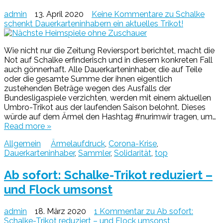
admin
13. April 2020
Keine Kommentare
zu Schalke
schenkt Dauerkarteninhabern ein aktuelles Trikot!
Wie nicht nur die Zeitung Reviersport berichtet, macht die
Not auf Schalke erfinderisch und in diesem konkreten Fall
auch gönnerhaft. Alle Dauerkarteninhaber, die auf Teile
oder die gesamte Summe der ihnen eigentlich
zustehenden Beträge wegen des Ausfalls der
Bundesligaspiele verzichten, werden mit einem aktuellen
Umbro-Trikot aus der laufenden Saison belohnt. Dieses
würde auf dem Ärmel den Hashtag #nurimwir tragen, um…
Read more »
Allgemein
Ärmelaufdruck
,
Corona-Krise
,
Dauerkarteninhaber
,
Sammler
,
Solidarität
,
top
Ab sofort: Schalke-Trikot reduziert –
und Flock umsonst
admin
18. März 2020
1 Kommentar
zu Ab sofort:
Schalke-Trikot reduziert – und Flock umsonst