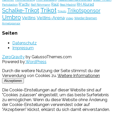
R'activ
Raúl
RH Alurad
Parkstadion
Ralf Fährmann
Real Madrid
Trikot
Schalke-Trikot
Trikotsponsor
Trikots
Umbro
Veltins
Veltins-Arena
Werder Bremen
Video
Ärmelsponsor
Seiten
Datenschutz
Impressum
ZeroGravity
by GalussoThemes.com
Powered by
WordPress
Durch die weitere Nutzung der Seite stimmst du der
Verwendung von Cookies zu.
Weitere Informationen
Akzeptieren
Die Cookie-Einstellungen auf dieser Website sind auf
"Cookies zulassen" eingestellt, um das beste Surferlebnis
zu ermöglichen. Wenn du diese Website ohne Änderung
der Cookie-Einstellungen verwendest oder auf
"Akzeptieren" klickst, erklärst du sich damit einverstanden.