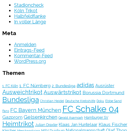
Stadioncheck
Köln Trikot
Halbfeldflanke
In voller Länge
Meta
Anmelden
Eintrags-Feed
Kommentar-Feed
WordPress.org
Themen
adidas
1. FC Nürnberg
Ausrüster
2. Bundesliga
1. FC Köln
Ausweichtrikot
Auswärtstrikot
Borussia Dortmund
Bundesliga
Christian Heidel
Deutsche Krebshilfe
Doku
Ebbe Sand
FC Schalke 04
FC Bayern München
Fans
Gelsenkirchen
Gazprom
Hamburger SV
Gerald Asamoah
Heimtrikot
Klaus Fischer
Klaas Jan Huntelaar
Julian Draxler
Olaf Thon
Nationalmannschaft
Kärcher
MSV Duisburg
Merchandising