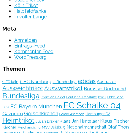
Köln Trikot
Halbfeldflanke
In voller Länge
Meta
Anmelden
Eintrags-Feed
Kommentar-Feed
WordPress.org
Themen
adidas
1. FC Nürnberg
Ausrüster
2. Bundesliga
1. FC Köln
Ausweichtrikot
Auswärtstrikot
Borussia Dortmund
Bundesliga
Christian Heidel
Deutsche Krebshilfe
Doku
Ebbe Sand
FC Schalke 04
FC Bayern München
Fans
Gelsenkirchen
Gazprom
Hamburger SV
Gerald Asamoah
Heimtrikot
Klaus Fischer
Klaas Jan Huntelaar
Julian Draxler
Olaf Thon
Nationalmannschaft
Kärcher
MSV Duisburg
Merchandising
R'activ
Raúl
RH Alurad
Parkstadion
Ralf Fährmann
Real Madrid