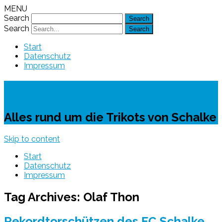
MENU
Search
Search
Start
Datenschutz
Impressum
Schalke-Trikot
Alles rund um die Trikots von Schalke
Skip to content
Start
Datenschutz
Impressum
Tag Archives:
Olaf Thon
Rekordtorschützen des FC Schalke