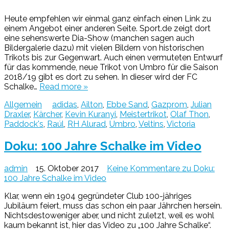
Heute empfehlen wir einmal ganz einfach einen Link zu
einem Angebot einer anderen Seite. Sport.de zeigt dort
eine sehenswerte Dia-Show (manchen sagen auch
Bildergalerie dazu) mit vielen Bildern von historischen
Trikots bis zur Gegenwart. Auch einen vermuteten Entwurf
für das kommende, neue Trikot von Umbro für die Saison
2018/19 gibt es dort zu sehen. In dieser wird der FC
Schalke…
Read more »
Allgemein
adidas
,
Ailton
,
Ebbe Sand
,
Gazprom
,
Julian
Draxler
,
Kärcher
,
Kevin Kuranyi
,
Meistertrikot
,
Olaf Thon
,
Paddock's
,
Raúl
,
RH Alurad
,
Umbro
,
Veltins
,
Victoria
Doku: 100 Jahre Schalke im Video
admin
15. Oktober 2017
Keine Kommentare
zu Doku:
100 Jahre Schalke im Video
Klar, wenn ein 1904 gegründeter Club 100-jähriges
Jubiläum feiert, muss das schon ein paar Jährchen hersein.
Nichtsdestoweniger aber, und nicht zuletzt, weil es wohl
kaum bekannt ist, hier das Video zu „100 Jahre Schalke“.