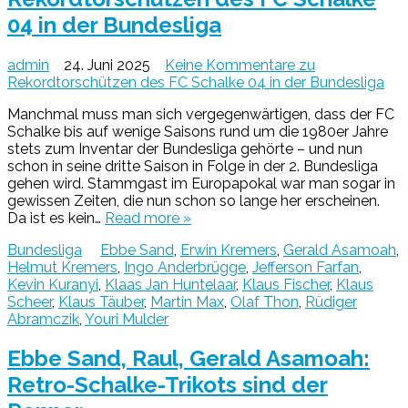
04 in der Bundesliga
admin
24. Juni 2025
Keine Kommentare
zu
Rekordtorschützen des FC Schalke 04 in der Bundesliga
Manchmal muss man sich vergegenwärtigen, dass der FC
Schalke bis auf wenige Saisons rund um die 1980er Jahre
stets zum Inventar der Bundesliga gehörte – und nun
schon in seine dritte Saison in Folge in der 2. Bundesliga
gehen wird. Stammgast im Europapokal war man sogar in
gewissen Zeiten, die nun schon so lange her erscheinen.
Da ist es kein…
Read more »
Bundesliga
Ebbe Sand
,
Erwin Kremers
,
Gerald Asamoah
,
Helmut Kremers
,
Ingo Anderbrügge
,
Jefferson Farfan
,
Kevin Kuranyi
,
Klaas Jan Huntelaar
,
Klaus Fischer
,
Klaus
Scheer
,
Klaus Täuber
,
Martin Max
,
Olaf Thon
,
Rüdiger
Abramczik
,
Youri Mulder
Ebbe Sand, Raul, Gerald Asamoah:
Retro-Schalke-Trikots sind der