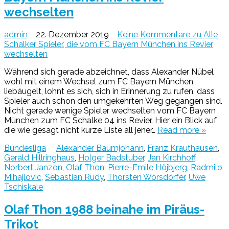
wechselten
admin
22. Dezember 2019
Keine Kommentare
zu Alle
Schalker Spieler, die vom FC Bayern München ins Revier
wechselten
Während sich gerade abzeichnet, dass Alexander Nübel
wohl mit einem Wechsel zum FC Bayern München
liebäugelt, lohnt es sich, sich in Erinnerung zu rufen, dass
Spieler auch schon den umgekehrten Weg gegangen sind.
Nicht gerade wenige Spieler wechselten vom FC Bayern
München zum FC Schalke 04 ins Revier. Hier ein Blick auf
die wie gesagt nicht kurze Liste all jener…
Read more »
Bundesliga
Alexander Baumjohann
,
Franz Krauthausen
,
Gerald Hillringhaus
,
Holger Badstuber
,
Jan Kirchhoff
,
Norbert Janzon
,
Olaf Thon
,
Pierre-Emile Höjbjerg
,
Radmilo
Mihajlovic
,
Sebastian Rudy
,
Thorsten Wörsdörfer
,
Uwe
Tschiskale
Olaf Thon 1988 beinahe im Piräus-
Trikot