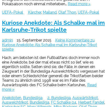
Pokalsaison noch einmal miterleben…
Read more »
UEFA-Pokal
Kärcher
,
Mailand
,
Olaf Thon
,
UEFA-Pokal
Kuriose Anekdote: Als Schalke mal im
Karlsruhe-Trikot spielte
admin
15. September 2015
Keine Kommentare
zu
Kuriose Anekdote: Als Schalke mal im Karlsruhe-Trikot
spielte
Hach, am liebsten ist den Fußballfans doch immer noch
eine Anekdote, bei der mal etwas nicht so lief, wie es
eigentlich sollte. Selten sind sie, die Fälle, in denen ein
Zeugwart in der Bundesliga Ausweichtrikots vergessen hat
oder einem Schiedsrichter generell die Trikotfarben beider
Teams zu ähnlich sind. 1998 war es im Falle des
Auswärtsspiels des FC Schalke beim Karlsruher…
Read
more »
Anekdoten
,
Bundesliga
2. Bundesliga
,
Auswärtstrikot
,
Ausweichtrikot
,
Bundesliga
,
FC Schalke 04
,
Herbert Fandel
,
Karlsruher SC
,
Marc Wilmots
,
Mike Büskens
,
Olaf Thon
,