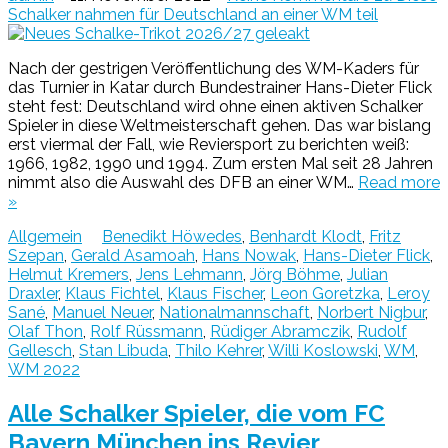
Schalker nahmen für Deutschland an einer WM teil
Nach der gestrigen Veröffentlichung des WM-Kaders für
das Turnier in Katar durch Bundestrainer Hans-Dieter Flick
steht fest: Deutschland wird ohne einen aktiven Schalker
Spieler in diese Weltmeisterschaft gehen. Das war bislang
erst viermal der Fall, wie Reviersport zu berichten weiß:
1966, 1982, 1990 und 1994. Zum ersten Mal seit 28 Jahren
nimmt also die Auswahl des DFB an einer WM…
Read more
»
Allgemein
Benedikt Höwedes
,
Benhardt Klodt
,
Fritz
Szepan
,
Gerald Asamoah
,
Hans Nowak
,
Hans-Dieter Flick
,
Helmut Kremers
,
Jens Lehmann
,
Jörg Böhme
,
Julian
Draxler
,
Klaus Fichtel
,
Klaus Fischer
,
Leon Goretzka
,
Leroy
Sané
,
Manuel Neuer
,
Nationalmannschaft
,
Norbert Nigbur
,
Olaf Thon
,
Rolf Rüssmann
,
Rüdiger Abramczik
,
Rudolf
Gellesch
,
Stan Libuda
,
Thilo Kehrer
,
Willi Koslowski
,
WM
,
WM 2022
Alle Schalker Spieler, die vom FC
Bayern München ins Revier