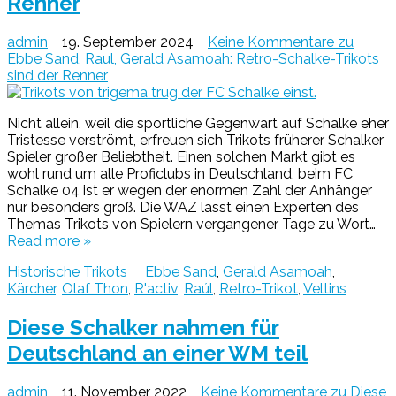
Renner
admin
19. September 2024
Keine Kommentare
zu
Ebbe Sand, Raul, Gerald Asamoah: Retro-Schalke-Trikots
sind der Renner
Nicht allein, weil die sportliche Gegenwart auf Schalke eher
Tristesse verströmt, erfreuen sich Trikots früherer Schalker
Spieler großer Beliebtheit. Einen solchen Markt gibt es
wohl rund um alle Proficlubs in Deutschland, beim FC
Schalke 04 ist er wegen der enormen Zahl der Anhänger
nur besonders groß. Die WAZ lässt einen Experten des
Themas Trikots von Spielern vergangener Tage zu Wort…
Read more »
Historische Trikots
Ebbe Sand
,
Gerald Asamoah
,
Kärcher
,
Olaf Thon
,
R'activ
,
Raúl
,
Retro-Trikot
,
Veltins
Diese Schalker nahmen für
Deutschland an einer WM teil
admin
11. November 2022
Keine Kommentare
zu Diese