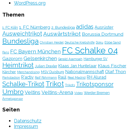
WordPress.org
Themen
adidas
1. FC Nürnberg
Ausrüster
2. Bundesliga
1. FC Köln
Ausweichtrikot
Auswärtstrikot
Borussia Dortmund
Bundesliga
Christian Heidel
Deutsche Krebshilfe
Doku
Ebbe Sand
FC Schalke 04
FC Bayern München
Fans
Gelsenkirchen
Gazprom
Hamburger SV
Gerald Asamoah
Heimtrikot
Klaus Fischer
Klaas Jan Huntelaar
Julian Draxler
Olaf Thon
Nationalmannschaft
Kärcher
MSV Duisburg
Merchandising
R'activ
Raúl
RH Alurad
Parkstadion
Ralf Fährmann
Real Madrid
Trikot
Schalke-Trikot
Trikotsponsor
Trikots
Umbro
Veltins
Veltins-Arena
Werder Bremen
Video
Ärmelsponsor
Seiten
Datenschutz
Impressum