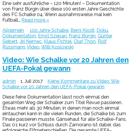
Eine sehr ausführliche – 120 Minuten! – Dokumentation
von Franz Bürgin über diese 100 ersten Jahre Geschichte
des FC Schalke 04. Wenn ausnahmsweise mal kein
Fußball…
Read more »
Allgemein
100 Jahre Schalke
,
Berni Klodt
,
Doku
,
Dokumentation
,
Ernst Szepan
,
Franz Bürgin
,
Günter
Siebert
,
Jiri Nemec
,
Klaus Fichtel
,
Olaf Thon
,
Rolf
Rüssmann
,
Video
,
Willi Koslowski
Video: Wie Schalke vor 20 Jahren den
UEFA-Pokal gewann
admin
1. Juli 2017
Keine Kommentare
zu Video: Wie
Schalke vor 20 Jahren den UEFA-Pokal gewann
Diese feine Dokumentation lässt noch einmal den
gesamten Weg der Schalker zum Titel Revue passieren.
Etwas mehr als 30 Minuten, in denen man noch einmal
eintauchen kann in die vielen Runden, die Schalke bis zum
Finale passieren musste. Gänsehaut für alle Schalke-Fans.
Das 0:1 kurz vor Schluss durch Zamorano ist dabei, das
erfolgreiche Elfmeterschießen. Die gesamte UEFA-