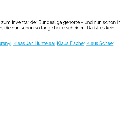
 zum Inventar der Bundesliga gehörte – und nun schon in
 die nun schon so lange her erscheinen. Da ist es kein…
uranyi
,
Klaas Jan Huntelaar
,
Klaus Fischer
,
Klaus Scheer
,