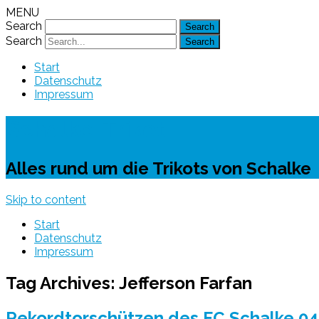
MENU
Search
Search
Start
Datenschutz
Impressum
Schalke-Trikot
Alles rund um die Trikots von Schalke
Skip to content
Start
Datenschutz
Impressum
Tag Archives:
Jefferson Farfan
Rekordtorschützen des FC Schalke 04 