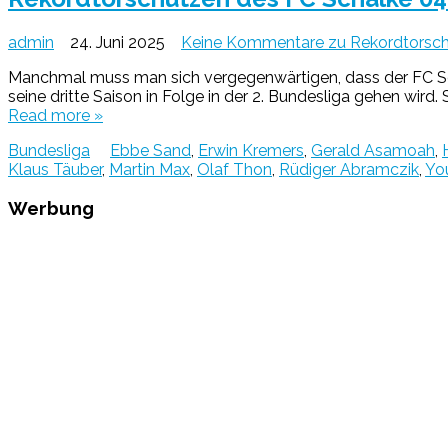
admin
24. Juni 2025
Keine Kommentare
zu Rekordtorsch
Manchmal muss man sich vergegenwärtigen, dass der FC Sch
seine dritte Saison in Folge in der 2. Bundesliga gehen wir
Read more »
Bundesliga
Ebbe Sand
,
Erwin Kremers
,
Gerald Asamoah
,
Klaus Täuber
,
Martin Max
,
Olaf Thon
,
Rüdiger Abramczik
,
You
Werbung