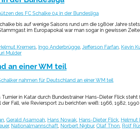
ützen des FC Schalke 04 in der Bundesliga
alke bis auf wenige Saisons rund um die 1980er Jahre stets
d. Stammgast im Europapokal war man sogar in gewissen Zeiten,
Helmut Kremers
,
Ingo Anderbrügge
,
Jefferson Farfan
,
Kevin K
ri Mulder
d an einer WM teil
chalker nahmen für Deutschland an einer WM teil
urnier in Katar durch Bundestrainer Hans-Dieter Flick steht f
 der Fall, wie Reviersport zu berichten weiß: 1966, 1982, 199
an
,
Gerald Asamoah
,
Hans Nowak
,
Hans-Dieter Flick
,
Helmut 
euer
,
Nationalmannschaft
,
Norbert Nigbur
,
Olaf Thon
,
Rolf R