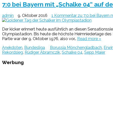
7:0 bei Bayern mit „Schalke 04“ auf d
admin
9. Oktober 2016
1 Kommentar
zu 7:0 bei Bayern m
Der kicker erinnert heute ausführlich an diesen Sensation
Olympiastadion. Bis heute die höchste Heimniederlage des FC
Partie war der 9. Oktober 1976, also vor…
Read more »
Anekdoten
,
Bundesliga
Borussia Mönchengladbach
,
Erwi
Rekordsieg
,
Rüdiger Abramczik
,
Schalke 04
,
Sepp Maier
Werbung