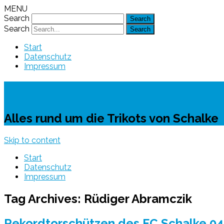
MENU
Search
Search
Start
Datenschutz
Impressum
Schalke-Trikot
Alles rund um die Trikots von Schalke
Skip to content
Start
Datenschutz
Impressum
Tag Archives:
Rüdiger Abramczik
Rekordtorschützen des FC Schalke 04 