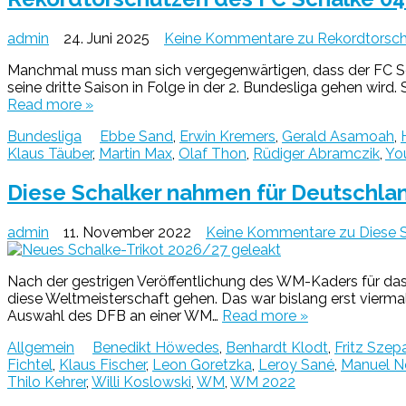
admin
24. Juni 2025
Keine Kommentare
zu Rekordtorsch
Manchmal muss man sich vergegenwärtigen, dass der FC Sch
seine dritte Saison in Folge in der 2. Bundesliga gehen wir
Read more »
Bundesliga
Ebbe Sand
,
Erwin Kremers
,
Gerald Asamoah
,
Klaus Täuber
,
Martin Max
,
Olaf Thon
,
Rüdiger Abramczik
,
You
Diese Schalker nahmen für Deutschlan
admin
11. November 2022
Keine Kommentare
zu Diese S
Nach der gestrigen Veröffentlichung des WM-Kaders für das T
diese Weltmeisterschaft gehen. Das war bislang erst viermal
Auswahl des DFB an einer WM…
Read more »
Allgemein
Benedikt Höwedes
,
Benhardt Klodt
,
Fritz Szep
Fichtel
,
Klaus Fischer
,
Leon Goretzka
,
Leroy Sané
,
Manuel N
Thilo Kehrer
,
Willi Koslowski
,
WM
,
WM 2022