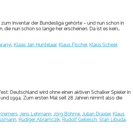
 zum Inventar der Bundesliga gehörte – und nun schon in
 die nun schon so lange her erscheinen. Da ist es kein…
uranyi
,
Klaas Jan Huntelaar
,
Klaus Fischer
,
Klaus Scheer
,
est: Deutschland wird ohne einen aktiven Schalker Spieler in
0 und 1994. Zum ersten Mal seit 28 Jahren nimmt also die
Kremers
,
Jens Lehmann
,
Jörg Böhme
,
Julian Draxler
,
Klaus
üssmann
,
Rüdiger Abramczik
,
Rudolf Gellesch
,
Stan Libuda
,