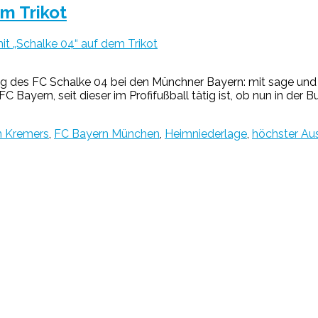
em Trikot
it „Schalke 04“ auf dem Trikot
ssieg des FC Schalke 04 bei den Münchner Bayern: mit sage u
 Bayern, seit dieser im Profifußball tätig ist, ob nun in de
n Kremers
,
FC Bayern München
,
Heimniederlage
,
höchster Au