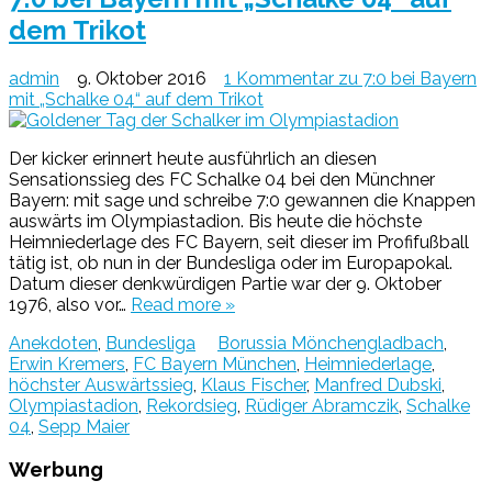
dem Trikot
admin
9. Oktober 2016
1 Kommentar
zu 7:0 bei Bayern
mit „Schalke 04“ auf dem Trikot
Der kicker erinnert heute ausführlich an diesen
Sensationssieg des FC Schalke 04 bei den Münchner
Bayern: mit sage und schreibe 7:0 gewannen die Knappen
auswärts im Olympiastadion. Bis heute die höchste
Heimniederlage des FC Bayern, seit dieser im Profifußball
tätig ist, ob nun in der Bundesliga oder im Europapokal.
Datum dieser denkwürdigen Partie war der 9. Oktober
1976, also vor…
Read more »
Anekdoten
,
Bundesliga
Borussia Mönchengladbach
,
Erwin Kremers
,
FC Bayern München
,
Heimniederlage
,
höchster Auswärtssieg
,
Klaus Fischer
,
Manfred Dubski
,
Olympiastadion
,
Rekordsieg
,
Rüdiger Abramczik
,
Schalke
04
,
Sepp Maier
Werbung