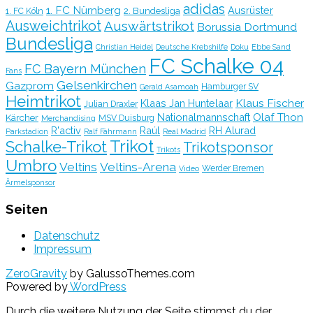
adidas
1. FC Nürnberg
Ausrüster
2. Bundesliga
1. FC Köln
Ausweichtrikot
Auswärtstrikot
Borussia Dortmund
Bundesliga
Christian Heidel
Deutsche Krebshilfe
Doku
Ebbe Sand
FC Schalke 04
FC Bayern München
Fans
Gelsenkirchen
Gazprom
Hamburger SV
Gerald Asamoah
Heimtrikot
Klaus Fischer
Klaas Jan Huntelaar
Julian Draxler
Olaf Thon
Nationalmannschaft
Kärcher
MSV Duisburg
Merchandising
R'activ
Raúl
RH Alurad
Parkstadion
Ralf Fährmann
Real Madrid
Trikot
Schalke-Trikot
Trikotsponsor
Trikots
Umbro
Veltins
Veltins-Arena
Werder Bremen
Video
Ärmelsponsor
Seiten
Datenschutz
Impressum
ZeroGravity
by GalussoThemes.com
Powered by
WordPress
Durch die weitere Nutzung der Seite stimmst du der