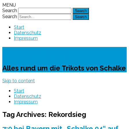
MENU
Search
Search
Start
Datenschutz
Impressum
Schalke-Trikot
Alles rund um die Trikots von Schalke
Skip to content
Start
Datenschutz
Impressum
Tag Archives:
Rekordsieg
7:0 bei Bayern mit „Schalke 04“ auf