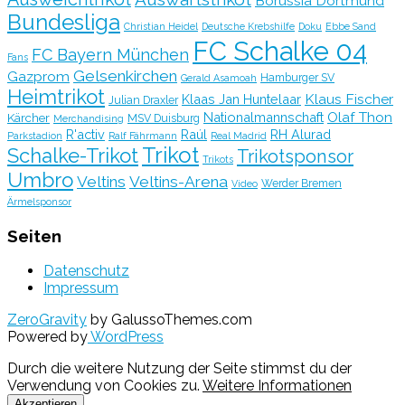
Borussia Dortmund
Bundesliga
Christian Heidel
Deutsche Krebshilfe
Doku
Ebbe Sand
FC Schalke 04
FC Bayern München
Fans
Gelsenkirchen
Gazprom
Hamburger SV
Gerald Asamoah
Heimtrikot
Klaus Fischer
Klaas Jan Huntelaar
Julian Draxler
Olaf Thon
Nationalmannschaft
Kärcher
MSV Duisburg
Merchandising
R'activ
Raúl
RH Alurad
Parkstadion
Ralf Fährmann
Real Madrid
Trikot
Schalke-Trikot
Trikotsponsor
Trikots
Umbro
Veltins
Veltins-Arena
Werder Bremen
Video
Ärmelsponsor
Seiten
Datenschutz
Impressum
ZeroGravity
by GalussoThemes.com
Powered by
WordPress
Durch die weitere Nutzung der Seite stimmst du der
Verwendung von Cookies zu.
Weitere Informationen
Akzeptieren