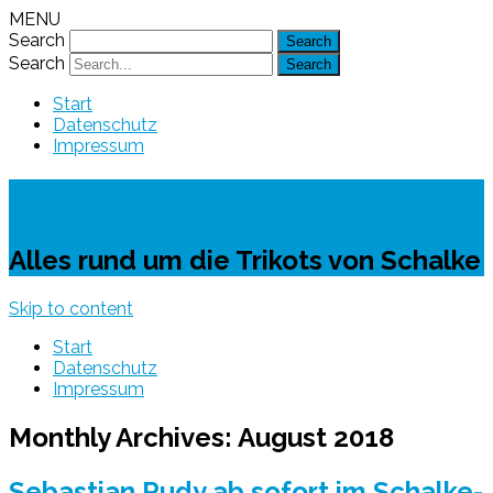
MENU
Search
Search
Start
Datenschutz
Impressum
Schalke-Trikot
Alles rund um die Trikots von Schalke
Skip to content
Start
Datenschutz
Impressum
Monthly Archives:
August 2018
Sebastian Rudy ab sofort im Schalke-