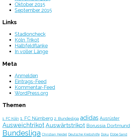
Oktober 2015
September 2015
Links
Stadioncheck
Köln Trikot
Halbfeldflanke
In voller Länge
Meta
Anmelden
Eintrags-Feed
Kommentar-Feed
WordPress.org
Themen
adidas
1. FC Nürnberg
Ausrüster
2. Bundesliga
1. FC Köln
Ausweichtrikot
Auswärtstrikot
Borussia Dortmund
Bundesliga
Christian Heidel
Deutsche Krebshilfe
Doku
Ebbe Sand