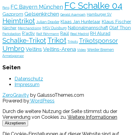
FC Schalke 04
FC Bayern München
Fans
Gelsenkirchen
Gazprom
Hamburger SV
Gerald Asamoah
Heimtrikot
Klaus Fischer
Klaas Jan Huntelaar
Julian Draxler
Olaf Thon
Nationalmannschaft
Kärcher
MSV Duisburg
Merchandising
R'activ
Raúl
RH Alurad
Parkstadion
Ralf Fährmann
Real Madrid
Trikot
Schalke-Trikot
Trikotsponsor
Trikots
Umbro
Veltins
Veltins-Arena
Werder Bremen
Video
Ärmelsponsor
Seiten
Datenschutz
Impressum
ZeroGravity
by GalussoThemes.com
Powered by
WordPress
Durch die weitere Nutzung der Seite stimmst du der
Verwendung von Cookies zu.
Weitere Informationen
Akzeptieren
Die Cookie-Einstellungen auf dieser Website sind auf