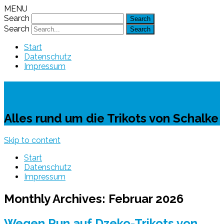
MENU
Search
Search
Start
Datenschutz
Impressum
Schalke-Trikot
Alles rund um die Trikots von Schalke
Skip to content
Start
Datenschutz
Impressum
Monthly Archives:
Februar 2026
Wegen Run auf Dzeko-Trikots von