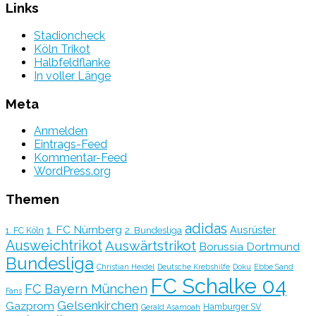
Links
Stadioncheck
Köln Trikot
Halbfeldflanke
In voller Länge
Meta
Anmelden
Eintrags-Feed
Kommentar-Feed
WordPress.org
Themen
adidas
1. FC Nürnberg
Ausrüster
2. Bundesliga
1. FC Köln
Ausweichtrikot
Auswärtstrikot
Borussia Dortmund
Bundesliga
Christian Heidel
Deutsche Krebshilfe
Doku
Ebbe Sand
FC Schalke 04
FC Bayern München
Fans
Gelsenkirchen
Gazprom
Hamburger SV
Gerald Asamoah