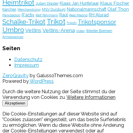
Heimtrikot
Klaus Fischer
Klaas Jan Huntelaar
Julian Draxler
Olaf Thon
Nationalmannschaft
Kärcher
MSV Duisburg
Merchandising
R'activ
Raúl
RH Alurad
Parkstadion
Ralf Fährmann
Real Madrid
Trikot
Schalke-Trikot
Trikotsponsor
Trikots
Umbro
Veltins
Veltins-Arena
Werder Bremen
Video
Ärmelsponsor
Seiten
Datenschutz
Impressum
ZeroGravity
by GalussoThemes.com
Powered by
WordPress
Durch die weitere Nutzung der Seite stimmst du der
Verwendung von Cookies zu.
Weitere Informationen
Akzeptieren
Die Cookie-Einstellungen auf dieser Website sind auf
"Cookies zulassen" eingestellt, um das beste Surferlebnis
zu ermöglichen. Wenn du diese Website ohne Änderung
der Cookie-Einstellungen verwendest oder auf