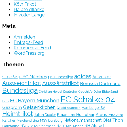
Köln Trikot
Halbfeldflanke
In voller Länge
Meta
Anmelden
Eintrags-Feed
Kommentar-Feed
WordPress.org
Themen
adidas
1. FC Nürnberg
Ausrüster
2. Bundesliga
1. FC Köln
Ausweichtrikot
Auswärtstrikot
Borussia Dortmund
Bundesliga
Christian Heidel
Deutsche Krebshilfe
Doku
Ebbe Sand
FC Schalke 04
FC Bayern München
Fans
Gelsenkirchen
Gazprom
Hamburger SV
Gerald Asamoah
Heimtrikot
Klaus Fischer
Klaas Jan Huntelaar
Julian Draxler
Olaf Thon
Nationalmannschaft
Kärcher
MSV Duisburg
Merchandising
R'activ
Raúl
RH Alurad
Parkstadion
Ralf Fährmann
Real Madrid