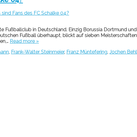
 sind Fans des FC Schalke 04?
rößte Fußballclub in Deutschland. Einzig Borussia Dortmund u
deutschen Fußball überhaupt, blickt auf sieben Meisterschafte
en,…
Read more »
mann
,
Frank-Walter Steinmeier
,
Franz Müntefering
,
Jochen Beh