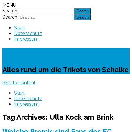
MENU
Search
Search
Start
Datenschutz
Impressum
Schalke-Trikot
Alles rund um die Trikots von Schalke
Skip to content
Start
Datenschutz
Impressum
Tag Archives:
Ulla Kock am Brink
Welche Promis sind Fans des FC