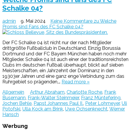
Schalke 04?
admin
9. Mai 2024
Keine Kommentare
zu Welche
Promis sind Fans des FC Schalke 04?
Der FC Schalke 04 ist nicht nur der nach Mitglieder
drittgrößte Fußballclub in Deutschland. Einzig Borussia
Dortmund und der FC Bayern München haben noch mehr
Mitglieder. Schalke 04 ist auch einer der traditionsreichsten
Clubs im deutschen Fußball überhaupt, blickt auf sieben
Meisterschaften, ein Jahrzehnt der Dominanz in den
19303er Jahren und eine ganz enge Verbindung zum das
Ruhrgebiet so prägenden,…
Read more »
Allgemein
Arthur Abraham
,
Charlotte Roche
,
Frank
Busemann
,
Frank-Walter Steinmeier
,
Franz Müntefering
,
Jochen Behle
,
Papst Johannes Paul II.
,
Peter Lohmeyer
,
Uli
Potofski
,
Ulla Kock am Brink
,
Uwe Ochsenknecht
,
Werner
Hansch
Werbung