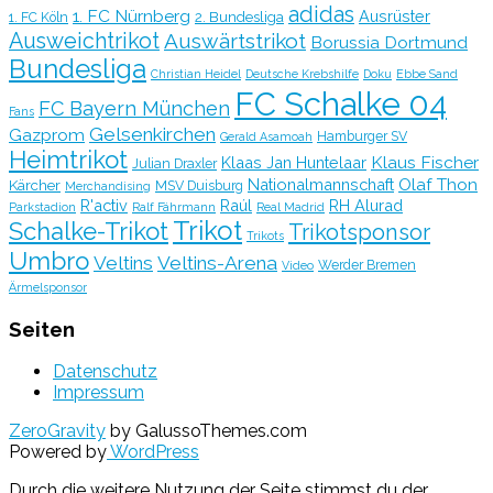
adidas
1. FC Nürnberg
Ausrüster
2. Bundesliga
1. FC Köln
Ausweichtrikot
Auswärtstrikot
Borussia Dortmund
Bundesliga
Christian Heidel
Deutsche Krebshilfe
Doku
Ebbe Sand
FC Schalke 04
FC Bayern München
Fans
Gelsenkirchen
Gazprom
Hamburger SV
Gerald Asamoah
Heimtrikot
Klaus Fischer
Klaas Jan Huntelaar
Julian Draxler
Olaf Thon
Nationalmannschaft
Kärcher
MSV Duisburg
Merchandising
R'activ
Raúl
RH Alurad
Parkstadion
Ralf Fährmann
Real Madrid
Trikot
Schalke-Trikot
Trikotsponsor
Trikots
Umbro
Veltins
Veltins-Arena
Werder Bremen
Video
Ärmelsponsor
Seiten
Datenschutz
Impressum
ZeroGravity
by GalussoThemes.com
Powered by
WordPress
Durch die weitere Nutzung der Seite stimmst du der