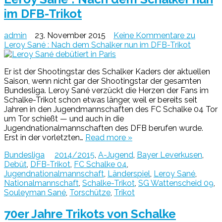
im DFB-Trikot
admin
23. November 2015
Keine Kommentare
zu
Leroy Sané : Nach dem Schalker nun im DFB-Trikot
Er ist der Shootingstar des Schalker Kaders der aktuellen
Saison, wenn nicht gar der Shootingstar der gesamten
Bundesliga. Leroy Sané verzückt die Herzen der Fans im
Schalke-Trikot schon etwas länger, weil er bereits seit
Jahren in den Jugendmannschaften des FC Schalke 04 Tor
um Tor schießt — und auch in die
Jugendnationalmannschaften des DFB berufen wurde.
Erst in der vorletzten…
Read more »
Bundesliga
2014/2015
,
A-Jugend
,
Bayer Leverkusen
,
Debüt
,
DFB-Trikot
,
FC Schalke 04
,
Jugendnationalmannschaft
,
Länderspiel
,
Leroy Sané
,
Nationalmannschaft
,
Schalke-Trikot
,
SG Wattenscheid 09
,
Souleyman Sané
,
Torschütze
,
Trikot
70er Jahre Trikots von Schalke