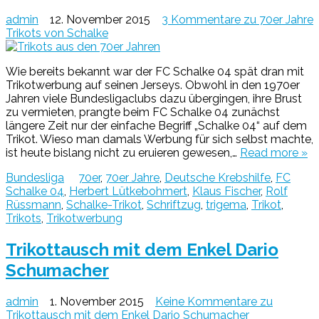
admin
12. November 2015
3 Kommentare
zu 70er Jahre
Trikots von Schalke
Wie bereits bekannt war der FC Schalke 04 spät dran mit
Trikotwerbung auf seinen Jerseys. Obwohl in den 1970er
Jahren viele Bundesligaclubs dazu übergingen, ihre Brust
zu vermieten, prangte beim FC Schalke 04 zunächst
längere Zeit nur der einfache Begriff „Schalke 04“ auf dem
Trikot. Wieso man damals Werbung für sich selbst machte,
ist heute bislang nicht zu eruieren gewesen,…
Read more »
Bundesliga
70er
,
70er Jahre
,
Deutsche Krebshilfe
,
FC
Schalke 04
,
Herbert Lütkebohmert
,
Klaus Fischer
,
Rolf
Rüssmann
,
Schalke-Trikot
,
Schriftzug
,
trigema
,
Trikot
,
Trikots
,
Trikotwerbung
Trikottausch mit dem Enkel Dario
Schumacher
admin
1. November 2015
Keine Kommentare
zu
Trikottausch mit dem Enkel Dario Schumacher