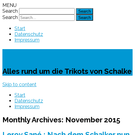
MENU
Search
Search
Start
Datenschutz
Impressum
Schalke-Trikot
Alles rund um die Trikots von Schalke
Skip to content
Start
Datenschutz
Impressum
Monthly Archives:
November 2015
Leroy Sané : Nach dem Schalker nun