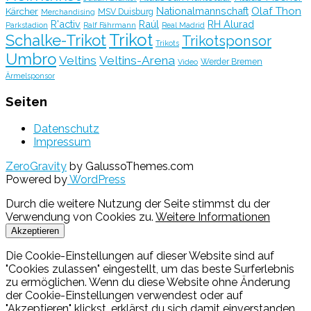
Olaf Thon
Nationalmannschaft
Kärcher
MSV Duisburg
Merchandising
R'activ
Raúl
RH Alurad
Parkstadion
Ralf Fährmann
Real Madrid
Trikot
Schalke-Trikot
Trikotsponsor
Trikots
Umbro
Veltins
Veltins-Arena
Werder Bremen
Video
Ärmelsponsor
Seiten
Datenschutz
Impressum
ZeroGravity
by GalussoThemes.com
Powered by
WordPress
Durch die weitere Nutzung der Seite stimmst du der
Verwendung von Cookies zu.
Weitere Informationen
Akzeptieren
Die Cookie-Einstellungen auf dieser Website sind auf
"Cookies zulassen" eingestellt, um das beste Surferlebnis
zu ermöglichen. Wenn du diese Website ohne Änderung
der Cookie-Einstellungen verwendest oder auf
"Akzeptieren" klickst, erklärst du sich damit einverstanden.