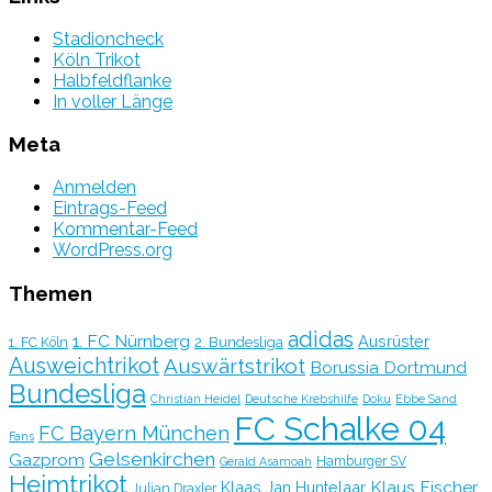
Stadioncheck
Köln Trikot
Halbfeldflanke
In voller Länge
Meta
Anmelden
Eintrags-Feed
Kommentar-Feed
WordPress.org
Themen
adidas
1. FC Nürnberg
Ausrüster
2. Bundesliga
1. FC Köln
Ausweichtrikot
Auswärtstrikot
Borussia Dortmund
Bundesliga
Christian Heidel
Deutsche Krebshilfe
Doku
Ebbe Sand
FC Schalke 04
FC Bayern München
Fans
Gelsenkirchen
Gazprom
Hamburger SV
Gerald Asamoah
Heimtrikot
Klaus Fischer
Klaas Jan Huntelaar
Julian Draxler