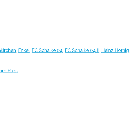
nkirchen
,
Enkel
,
FC Schalke 04
,
FC Schalke 04 II
,
Heinz Hornig
eim Preis