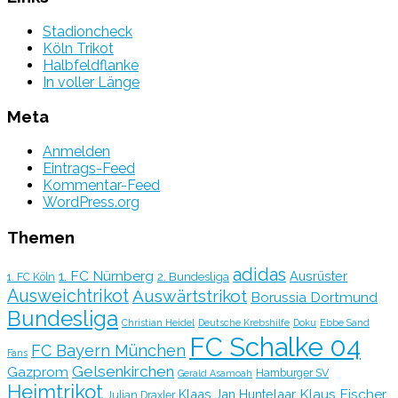
Stadioncheck
Köln Trikot
Halbfeldflanke
In voller Länge
Meta
Anmelden
Eintrags-Feed
Kommentar-Feed
WordPress.org
Themen
adidas
1. FC Nürnberg
Ausrüster
2. Bundesliga
1. FC Köln
Ausweichtrikot
Auswärtstrikot
Borussia Dortmund
Bundesliga
Christian Heidel
Deutsche Krebshilfe
Doku
Ebbe Sand
FC Schalke 04
FC Bayern München
Fans
Gelsenkirchen
Gazprom
Hamburger SV
Gerald Asamoah
Heimtrikot
Klaus Fischer
Klaas Jan Huntelaar
Julian Draxler