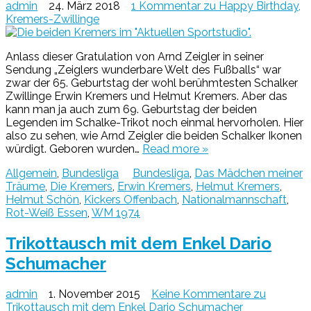
admin
24. März 2018
1 Kommentar
zu Happy Birthday,
Kremers-Zwillinge
Anlass dieser Gratulation von Arnd Zeigler in seiner
Sendung „Zeiglers wunderbare Welt des Fußballs“ war
zwar der 65. Geburtstag der wohl berühmtesten Schalker
Zwillinge Erwin Kremers und Helmut Kremers. Aber das
kann man ja auch zum 69. Geburtstag der beiden
Legenden im Schalke-Trikot noch einmal hervorholen. Hier
also zu sehen, wie Arnd Zeigler die beiden Schalker Ikonen
würdigt. Geboren wurden…
Read more »
Allgemein
,
Bundesliga
Bundesliga
,
Das Mädchen meiner
Träume
,
Die Kremers
,
Erwin Kremers
,
Helmut Kremers
,
Helmut Schön
,
Kickers Offenbach
,
Nationalmannschaft
,
Rot-Weiß Essen
,
WM 1974
Trikottausch mit dem Enkel Dario
Schumacher
admin
1. November 2015
Keine Kommentare
zu
Trikottausch mit dem Enkel Dario Schumacher