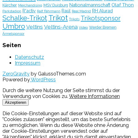
Olaf Thon
Nationalmannschaft
Kärcher
MSV Duisburg
Merchandising
R'activ
Raúl
RH Alurad
Parkstadion
Ralf Fährmann
Real Madrid
Trikot
Schalke-Trikot
Trikotsponsor
Trikots
Umbro
Veltins
Veltins-Arena
Werder Bremen
Video
Ärmelsponsor
Seiten
Datenschutz
Impressum
ZeroGravity
by GalussoThemes.com
Powered by
WordPress
Durch die weitere Nutzung der Seite stimmst du der
Verwendung von Cookies zu.
Weitere Informationen
Akzeptieren
Die Cookie-Einstellungen auf dieser Website sind auf
"Cookies zulassen" eingestellt, um das beste Surferlebnis
zu ermöglichen. Wenn du diese Website ohne Änderung
der Cookie-Einstellungen verwendest oder auf
"Akzeptieren" klickst, erklärst du sich damit einverstanden.