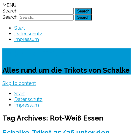
MENU
Search
Search
Start
Datenschutz
Impressum
Schalke-Trikot
Alles rund um die Trikots von Schalke
Skip to content
Start
Datenschutz
Impressum
Tag Archives:
Rot-Weiß Essen
Schalke-Trikot 25/26 unter den