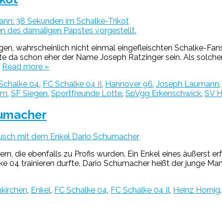
nn: 38 Sekunden im Schalke-Trikot
, wahrscheinlich nicht einmal eingefleischten Schalke-Fans
fte da schon eher der Name Joseph Ratzinger sein. Als solche
…
Read more »
Schalke 04
,
FC Schalke 04 II
,
Hannover 96
,
Joseph Laumann
um
,
SF Siegen
,
Sportfreunde Lotte
,
SpVgg Erkenschwick
,
SV H
humacher
ausch mit dem Enkel Dario Schumacher
n, die ebenfalls zu Profis wurden. Ein Enkel eines äußerst er
04 trainieren durfte. Dario Schumacher heißt der junge Mann,
nkirchen
,
Enkel
,
FC Schalke 04
,
FC Schalke 04 II
,
Heinz Hornig