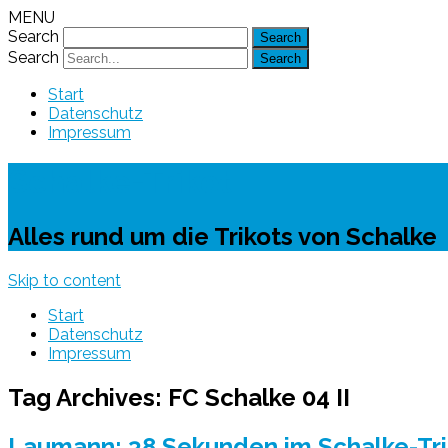
MENU
Search
Search
Start
Datenschutz
Impressum
Schalke-Trikot
Alles rund um die Trikots von Schalke
Skip to content
Start
Datenschutz
Impressum
Tag Archives:
FC Schalke 04 II
Laumann: 38 Sekunden im Schalke-Tri