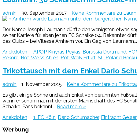
admin
30. September 2017
Keine Kommentare
zu Lauma
Der Name Joseph Laumann dürfte den wenigsten etwas sagen
seiner Karriere für eben jenen FC Schalke 04. Bekannter dür
des Clubs – bei Vitesse Arnheim vor. Ein Gag von Laumann,
Anekdoten
APOP Kinyras Peyias
,
Borussia Dortmund
,
FC 
Rekord
,
Rot-Weiss Ahlen
,
Rot-Weiß Erfurt
,
SC Roland Beck
Trikottausch mit dem Enkel Dario Sc
admin
1. November 2015
Keine Kommentare
zu Trikott
Es gibt einige Söhne und auch Enkel von berühmten Fußballer
wenn er schon mal mit der ersten Mannschaft des FC Schalke 
Schalke-Fans bekannt….
Read more »
Anekdoten
1. FC Köln
,
Dario Schumacher
,
Eintracht Gelse
Werbung