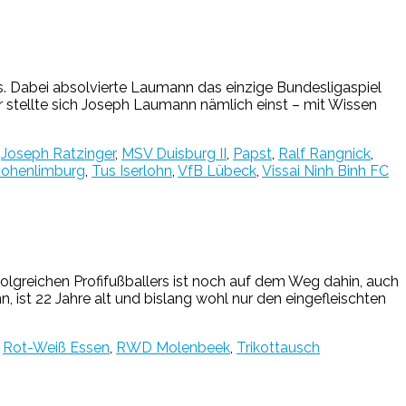
. Dabei absolvierte Laumann das einzige Bundesligaspiel
r stellte sich Joseph Laumann nämlich einst – mit Wissen
,
Joseph Ratzinger
,
MSV Duisburg II
,
Papst
,
Ralf Rangnick
,
ohenlimburg
,
Tus Iserlohn
,
VfB Lübeck
,
Vissai Ninh Binh FC
folgreichen Profifußballers ist noch auf dem Weg dahin, auch
 ist 22 Jahre alt und bislang wohl nur den eingefleischten
,
Rot-Weiß Essen
,
RWD Molenbeek
,
Trikottausch