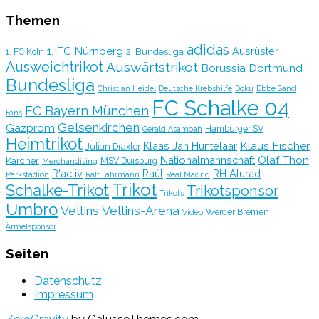
Themen
adidas
1. FC Nürnberg
Ausrüster
2. Bundesliga
1. FC Köln
Ausweichtrikot
Auswärtstrikot
Borussia Dortmund
Bundesliga
Christian Heidel
Deutsche Krebshilfe
Doku
Ebbe Sand
FC Schalke 04
FC Bayern München
Fans
Gelsenkirchen
Gazprom
Hamburger SV
Gerald Asamoah
Heimtrikot
Klaus Fischer
Klaas Jan Huntelaar
Julian Draxler
Olaf Thon
Nationalmannschaft
Kärcher
MSV Duisburg
Merchandising
R'activ
Raúl
RH Alurad
Parkstadion
Ralf Fährmann
Real Madrid
Trikot
Schalke-Trikot
Trikotsponsor
Trikots
Umbro
Veltins
Veltins-Arena
Werder Bremen
Video
Ärmelsponsor
Seiten
Datenschutz
Impressum