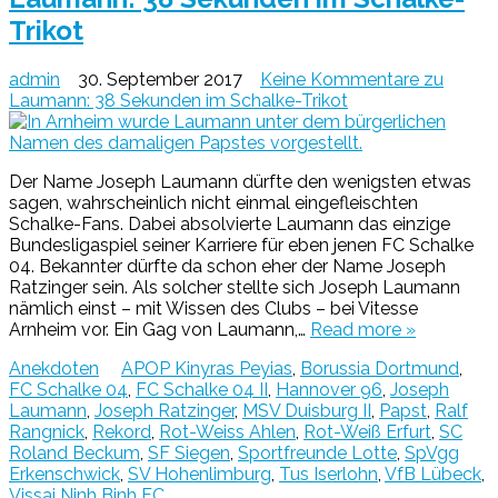
Trikot
admin
30. September 2017
Keine Kommentare
zu
Laumann: 38 Sekunden im Schalke-Trikot
Der Name Joseph Laumann dürfte den wenigsten etwas
sagen, wahrscheinlich nicht einmal eingefleischten
Schalke-Fans. Dabei absolvierte Laumann das einzige
Bundesligaspiel seiner Karriere für eben jenen FC Schalke
04. Bekannter dürfte da schon eher der Name Joseph
Ratzinger sein. Als solcher stellte sich Joseph Laumann
nämlich einst – mit Wissen des Clubs – bei Vitesse
Arnheim vor. Ein Gag von Laumann,…
Read more »
Anekdoten
APOP Kinyras Peyias
,
Borussia Dortmund
,
FC Schalke 04
,
FC Schalke 04 II
,
Hannover 96
,
Joseph
Laumann
,
Joseph Ratzinger
,
MSV Duisburg II
,
Papst
,
Ralf
Rangnick
,
Rekord
,
Rot-Weiss Ahlen
,
Rot-Weiß Erfurt
,
SC
Roland Beckum
,
SF Siegen
,
Sportfreunde Lotte
,
SpVgg
Erkenschwick
,
SV Hohenlimburg
,
Tus Iserlohn
,
VfB Lübeck
,
Vissai Ninh Binh FC