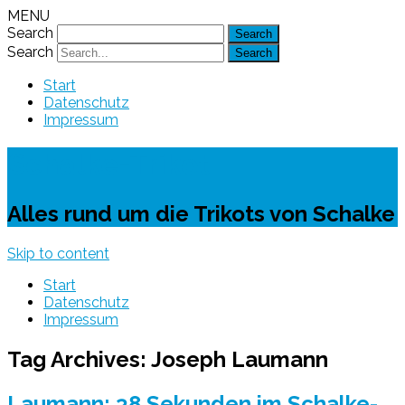
MENU
Search
Search
Start
Datenschutz
Impressum
Schalke-Trikot
Alles rund um die Trikots von Schalke
Skip to content
Start
Datenschutz
Impressum
Tag Archives:
Joseph Laumann
Laumann: 38 Sekunden im Schalke-