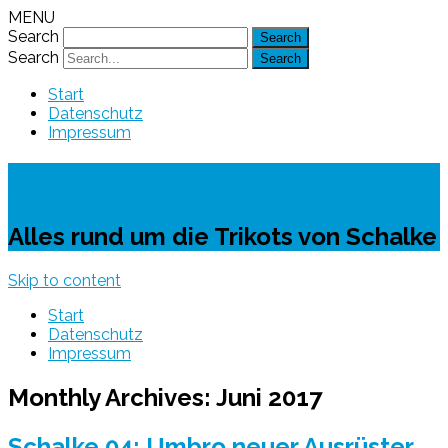
MENU
Search
Search
Start
Datenschutz
Impressum
Schalke-Trikot
Alles rund um die Trikots von Schalke
Skip to content
Start
Datenschutz
Impressum
Monthly Archives:
Juni 2017
Schalke 04: Umbro neuer Ausrüster