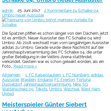
admin
25. Juni 2017
2 Kommentare
zu Schalke 04:
Umbro neuer Ausrüster
Die Spatzen pfiffen es schon länger von den Dächern, jetzt
ist es amtlich. Neuer Ausrüster des FC Schalke 04 wird
Umbro. Ab 2018 wechselt man vom langjährigen Ausrüster
adidas zu Umbro. Gerade wurde diese Nachricht auf der
Jahreshauptversammlung des FC Schalke 04, die unter
großer Beteiligung in der Veltins-Arena stattfindet,
verkündet. Gestern war es schon geleakt worden, als ein
Foto…
Read more »
Allgemein
1. FC Kaiserslautern
,
1. FC Nürnberg
,
adidas
,
Ausrüster
,
Brasilien
,
England
,
FC Everton
,
Fortuna
Düsseldorf
,
Jahreshauptversammlung
,
Nike
,
SG
Wattenscheid 09
,
Trikots
,
Umbro
,
Wechsel
,
West Ham
United
Meisterspieler Günter Siebert