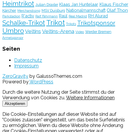
Heimtrikot
Klaus Fischer
Klaas Jan Huntelaar
Julian Draxler
Olaf Thon
Nationalmannschaft
Kärcher
MSV Duisburg
Merchandising
R'activ
Raúl
RH Alurad
Parkstadion
Ralf Fährmann
Real Madrid
Trikot
Schalke-Trikot
Trikotsponsor
Trikots
Umbro
Veltins
Veltins-Arena
Werder Bremen
Video
Ärmelsponsor
Seiten
Datenschutz
Impressum
ZeroGravity
by GalussoThemes.com
Powered by
WordPress
Durch die weitere Nutzung der Seite stimmst du der
Verwendung von Cookies zu.
Weitere Informationen
Akzeptieren
Die Cookie-Einstellungen auf dieser Website sind auf
"Cookies zulassen" eingestellt, um das beste Surferlebnis
zu ermöglichen. Wenn du diese Website ohne Änderung
der Cookie-Einstellungen verwendest oder auf