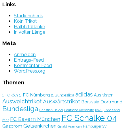
Links
Stadioncheck
Köln Trikot
Halbfeldflanke
In voller Länge
Meta
Anmelden
Eintrags-Feed
Kommentar-Feed
WordPress.org
Themen
adidas
1. FC Nürnberg
Ausrüster
2. Bundesliga
1. FC Köln
Ausweichtrikot
Auswärtstrikot
Borussia Dortmund
Bundesliga
Christian Heidel
Deutsche Krebshilfe
Doku
Ebbe Sand
FC Schalke 04
FC Bayern München
Fans
Gelsenkirchen
Gazprom
Hamburger SV
Gerald Asamoah