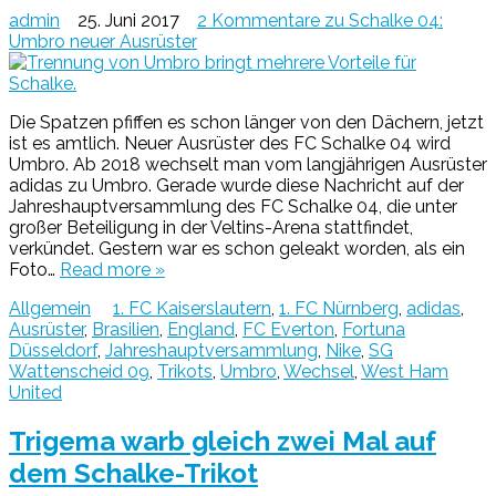
admin
25. Juni 2017
2 Kommentare
zu Schalke 04:
Umbro neuer Ausrüster
Die Spatzen pfiffen es schon länger von den Dächern, jetzt
ist es amtlich. Neuer Ausrüster des FC Schalke 04 wird
Umbro. Ab 2018 wechselt man vom langjährigen Ausrüster
adidas zu Umbro. Gerade wurde diese Nachricht auf der
Jahreshauptversammlung des FC Schalke 04, die unter
großer Beteiligung in der Veltins-Arena stattfindet,
verkündet. Gestern war es schon geleakt worden, als ein
Foto…
Read more »
Allgemein
1. FC Kaiserslautern
,
1. FC Nürnberg
,
adidas
,
Ausrüster
,
Brasilien
,
England
,
FC Everton
,
Fortuna
Düsseldorf
,
Jahreshauptversammlung
,
Nike
,
SG
Wattenscheid 09
,
Trikots
,
Umbro
,
Wechsel
,
West Ham
United
Trigema warb gleich zwei Mal auf
dem Schalke-Trikot