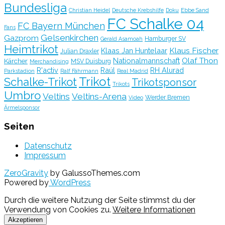
Bundesliga
Christian Heidel
Deutsche Krebshilfe
Doku
Ebbe Sand
FC Schalke 04
FC Bayern München
Fans
Gelsenkirchen
Gazprom
Hamburger SV
Gerald Asamoah
Heimtrikot
Klaus Fischer
Klaas Jan Huntelaar
Julian Draxler
Olaf Thon
Nationalmannschaft
Kärcher
MSV Duisburg
Merchandising
R'activ
Raúl
RH Alurad
Parkstadion
Ralf Fährmann
Real Madrid
Trikot
Schalke-Trikot
Trikotsponsor
Trikots
Umbro
Veltins
Veltins-Arena
Werder Bremen
Video
Ärmelsponsor
Seiten
Datenschutz
Impressum
ZeroGravity
by GalussoThemes.com
Powered by
WordPress
Durch die weitere Nutzung der Seite stimmst du der
Verwendung von Cookies zu.
Weitere Informationen
Akzeptieren