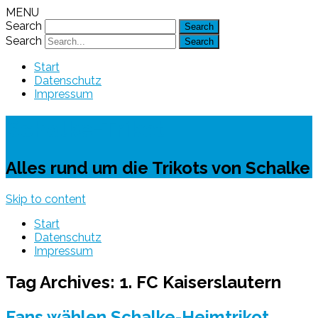
MENU
Search
Search
Start
Datenschutz
Impressum
Schalke-Trikot
Alles rund um die Trikots von Schalke
Skip to content
Start
Datenschutz
Impressum
Tag Archives:
1. FC Kaiserslautern
Fans wählen Schalke-Heimtrikot