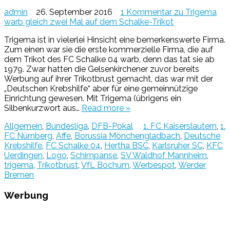
admin
26. September 2016
1 Kommentar
zu Trigema
warb gleich zwei Mal auf dem Schalke-Trikot
Trigema ist in vielerlei Hinsicht eine bemerkenswerte Firma.
Zum einen war sie die erste kommerzielle Firma, die auf
dem Trikot des FC Schalke 04 warb, denn das tat sie ab
1979. Zwar hatten die Gelsenkirchener zuvor bereits
Werbung auf ihrer Trikotbrust gemacht, das war mit der
„Deutschen Krebshilfe“ aber für eine gemeinnützige
Einrichtung gewesen. Mit Trigema (übrigens ein
Silbenkurzwort aus…
Read more »
Allgemein
,
Bundesliga
,
DFB-Pokal
1. FC Kaiserslautern
,
1.
FC Nürnberg
,
Affe
,
Borussia Mönchengladbach
,
Deutsche
Krebshilfe
,
FC Schalke 04
,
Hertha BSC
,
Karlsruher SC
,
KFC
Uerdingen
,
Logo
,
Schimpanse
,
SV Waldhof Mannheim
,
trigema
,
Trikotbrust
,
VfL Bochum
,
Werbespot
,
Werder
Bremen
Werbung