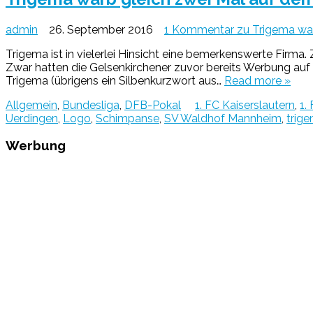
admin
26. September 2016
1 Kommentar
zu Trigema war
Trigema ist in vielerlei Hinsicht eine bemerkenswerte Firma
Zwar hatten die Gelsenkirchener zuvor bereits Werbung auf 
Trigema (übrigens ein Silbenkurzwort aus…
Read more »
Allgemein
,
Bundesliga
,
DFB-Pokal
1. FC Kaiserslautern
,
1.
Uerdingen
,
Logo
,
Schimpanse
,
SV Waldhof Mannheim
,
trig
Werbung