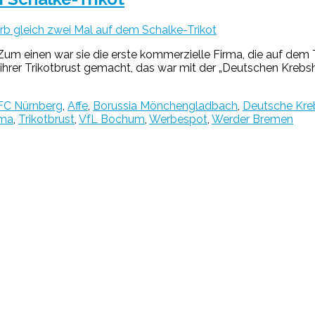
b gleich zwei Mal auf dem Schalke-Trikot
. Zum einen war sie die erste kommerzielle Firma, die auf dem
ihrer Trikotbrust gemacht, das war mit der „Deutschen Krebsh
 FC Nürnberg
,
Affe
,
Borussia Mönchengladbach
,
Deutsche Kreb
ema
,
Trikotbrust
,
VfL Bochum
,
Werbespot
,
Werder Bremen