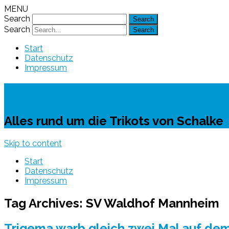
MENU
Search
Search
Start
Datenschutz
Impressum
Schalke-Trikot
Alles rund um die Trikots von Schalke
Skip to content
Start
Datenschutz
Impressum
Tag Archives:
SV Waldhof Mannheim
Trigema warb gleich zwei Mal auf dem