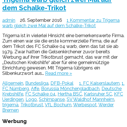
dem Schalke-Trikot
admin
26. September 2016
1 Kommentar
zu Trigema
warb gleich zwei Mal auf dem Schalke-Trikot
Trigema ist in vielerlei Hinsicht eine bemerkenswerte Firma.
Zum einen war sie die erste kommerzielle Firma, die auf
dem Trikot des FC Schalke 04 warb, denn das tat sie ab
1979. Zwar hatten die Gelsenkirchener zuvor bereits
Werbung auf ihrer Trikotbrust gemacht, das war mit der
„Deutschen Krebshilfe“ aber für eine gemeinnützige
Einrichtung gewesen. Mit Trigema (übrigens ein
Silbenkurzwort aus…
Read more »
Allgemein
,
Bundesliga
,
DFB-Pokal
1. FC Kaiserslautern
,
1.
FC Nürnberg
,
Affe
,
Borussia Mönchengladbach
,
Deutsche
Krebshilfe
,
FC Schalke 04
,
Hertha BSC
,
Karlsruher SC
,
KFC
Uerdingen
,
Logo
,
Schimpanse
,
SV Waldhof Mannheim
,
trigema
,
Trikotbrust
,
VfL Bochum
,
Werbespot
,
Werder
Bremen
Werbung