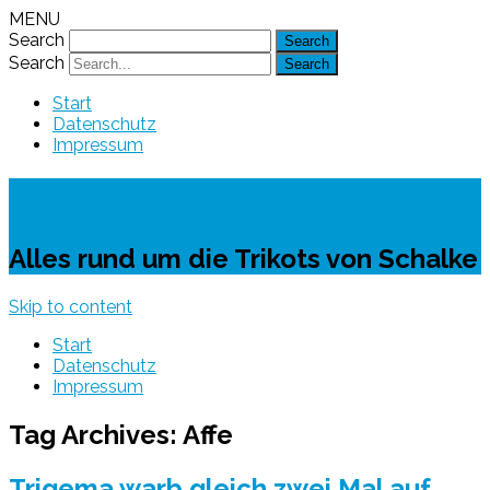
MENU
Search
Search
Start
Datenschutz
Impressum
Schalke-Trikot
Alles rund um die Trikots von Schalke
Skip to content
Start
Datenschutz
Impressum
Tag Archives:
Affe
Trigema warb gleich zwei Mal auf