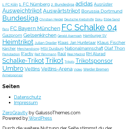
adidas
1. FC Nürnberg
Ausrüster
2. Bundesliga
1. FC Köln
Ausweichtrikot
Auswärtstrikot
Borussia Dortmund
Bundesliga
Christian Heidel
Deutsche Krebshilfe
Doku
Ebbe Sand
FC Schalke 04
FC Bayern München
Fans
Gelsenkirchen
Gazprom
Hamburger SV
Gerald Asamoah
Heimtrikot
Klaus Fischer
Klaas Jan Huntelaar
Julian Draxler
Olaf Thon
Nationalmannschaft
Kärcher
MSV Duisburg
Merchandising
R'activ
Raúl
RH Alurad
Parkstadion
Ralf Fährmann
Real Madrid
Trikot
Schalke-Trikot
Trikotsponsor
Trikots
Umbro
Veltins
Veltins-Arena
Werder Bremen
Video
Ärmelsponsor
Seiten
Datenschutz
Impressum
ZeroGravity
by GalussoThemes.com
Powered by
WordPress
Durch die weitere Nutzung der Seite stimmst du der