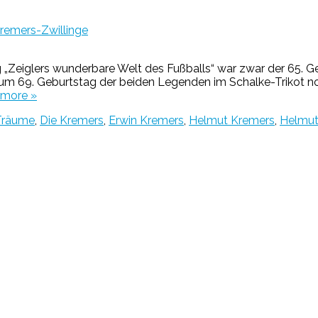
remers-Zwillinge
ng „Zeiglers wunderbare Welt des Fußballs“ war zwar der 65. 
 69. Geburtstag der beiden Legenden im Schalke-Trikot noch
 more »
Träume
,
Die Kremers
,
Erwin Kremers
,
Helmut Kremers
,
Helmut