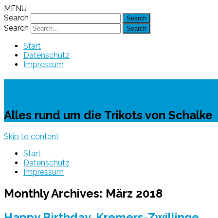
MENU
Search
Search
Start
Datenschutz
Impressum
Schalke-Trikot
Alles rund um die Trikots von Schalke
Skip to content
Start
Datenschutz
Impressum
Monthly Archives:
März 2018
Happy Birthday, Kremers-Zwillinge