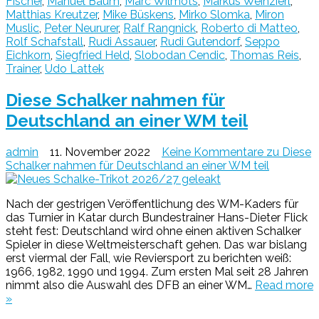
Fischer
,
Manuel Baum
,
Marc Wilmots
,
Markus Weinzierl
,
Matthias Kreutzer
,
Mike Büskens
,
Mirko Slomka
,
Miron
Muslic
,
Peter Neururer
,
Ralf Rangnick
,
Roberto di Matteo
,
Rolf Schafstall
,
Rudi Assauer
,
Rudi Gutendorf
,
Seppo
Eichkorn
,
Siegfried Held
,
Slobodan Cendic
,
Thomas Reis
,
Trainer
,
Udo Lattek
Diese Schalker nahmen für
Deutschland an einer WM teil
admin
11. November 2022
Keine Kommentare
zu Diese
Schalker nahmen für Deutschland an einer WM teil
Nach der gestrigen Veröffentlichung des WM-Kaders für
das Turnier in Katar durch Bundestrainer Hans-Dieter Flick
steht fest: Deutschland wird ohne einen aktiven Schalker
Spieler in diese Weltmeisterschaft gehen. Das war bislang
erst viermal der Fall, wie Reviersport zu berichten weiß:
1966, 1982, 1990 und 1994. Zum ersten Mal seit 28 Jahren
nimmt also die Auswahl des DFB an einer WM…
Read more
»