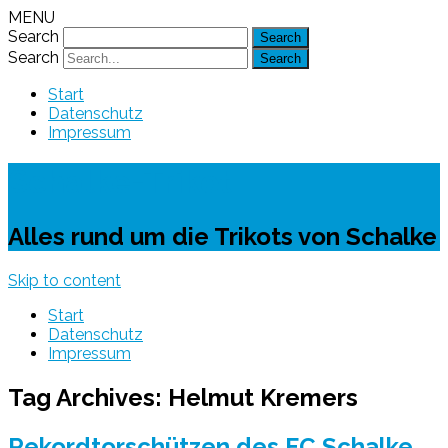
MENU
Search
Search
Start
Datenschutz
Impressum
Schalke-Trikot
Alles rund um die Trikots von Schalke
Skip to content
Start
Datenschutz
Impressum
Tag Archives:
Helmut Kremers
Rekordtorschützen des FC Schalke