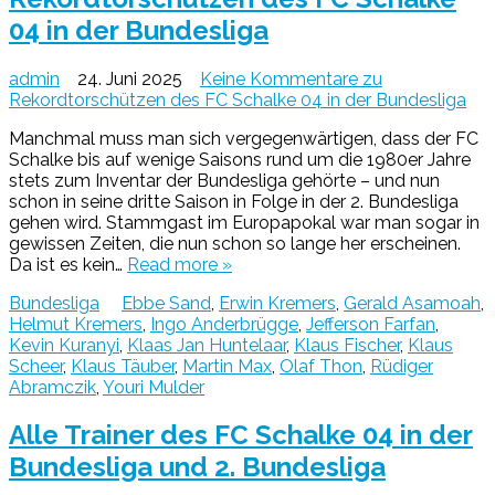
04 in der Bundesliga
admin
24. Juni 2025
Keine Kommentare
zu
Rekordtorschützen des FC Schalke 04 in der Bundesliga
Manchmal muss man sich vergegenwärtigen, dass der FC
Schalke bis auf wenige Saisons rund um die 1980er Jahre
stets zum Inventar der Bundesliga gehörte – und nun
schon in seine dritte Saison in Folge in der 2. Bundesliga
gehen wird. Stammgast im Europapokal war man sogar in
gewissen Zeiten, die nun schon so lange her erscheinen.
Da ist es kein…
Read more »
Bundesliga
Ebbe Sand
,
Erwin Kremers
,
Gerald Asamoah
,
Helmut Kremers
,
Ingo Anderbrügge
,
Jefferson Farfan
,
Kevin Kuranyi
,
Klaas Jan Huntelaar
,
Klaus Fischer
,
Klaus
Scheer
,
Klaus Täuber
,
Martin Max
,
Olaf Thon
,
Rüdiger
Abramczik
,
Youri Mulder
Alle Trainer des FC Schalke 04 in der
Bundesliga und 2. Bundesliga