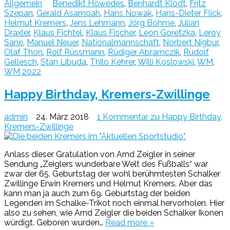
Allgemein
Benedikt Höwedes
,
Benhardt Klodt
,
Fritz
Szepan
,
Gerald Asamoah
,
Hans Nowak
,
Hans-Dieter Flick
,
Helmut Kremers
,
Jens Lehmann
,
Jörg Böhme
,
Julian
Draxler
,
Klaus Fichtel
,
Klaus Fischer
,
Leon Goretzka
,
Leroy
Sané
,
Manuel Neuer
,
Nationalmannschaft
,
Norbert Nigbur
,
Olaf Thon
,
Rolf Rüssmann
,
Rüdiger Abramczik
,
Rudolf
Gellesch
,
Stan Libuda
,
Thilo Kehrer
,
Willi Koslowski
,
WM
,
WM 2022
Happy Birthday, Kremers-Zwillinge
admin
24. März 2018
1 Kommentar
zu Happy Birthday,
Kremers-Zwillinge
Anlass dieser Gratulation von Arnd Zeigler in seiner
Sendung „Zeiglers wunderbare Welt des Fußballs“ war
zwar der 65. Geburtstag der wohl berühmtesten Schalker
Zwillinge Erwin Kremers und Helmut Kremers. Aber das
kann man ja auch zum 69. Geburtstag der beiden
Legenden im Schalke-Trikot noch einmal hervorholen. Hier
also zu sehen, wie Arnd Zeigler die beiden Schalker Ikonen
würdigt. Geboren wurden…
Read more »