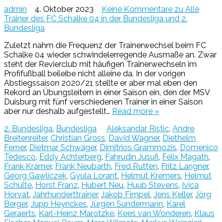
admin
4. Oktober 2023
Keine Kommentare
zu Alle
Trainer des FC Schalke 04 in der Bundesliga und 2.
Bundesliga
Zuletzt nahm die Frequenz der Trainerwechsel beim FC
Schalke 04 wieder schwindelerregende Ausmaße an. Zwar
steht der Revierclub mit häufigen Trainerwechseln im
Profifußball beileibe nicht alleine da. In der vorigen
Abstiegssaison 2020/21 stellte er aber mal eben den
Rekord an Übungsleitern in einer Saison ein, den der MSV
Duisburg mit fünf verschiedenen Trainer in einer Saison
aber nur deshalb aufgestellt…
Read more »
2. Bundesliga
,
Bundesliga
Aleksandar Ristic
,
Andre
Breitenreiter
,
Christian Gross
,
David Wagner
,
Diethelm
Ferner
,
Dietmar Schwager
,
Dimitrios Grammozis
,
Domenico
Tedesco
,
Eddy Achterberg
,
Fahrudin Jusufi
,
Felix Magath
,
Frank Kramer
,
Frank Neubarth
,
Fred Rutten
,
Fritz Langner
,
Georg Gawliczek
,
Gyula Lorant
,
Helmut Kremers
,
Helmut
Schulte
,
Horst Franz
,
Hubert Neu
,
Huub Stevens
,
Ivica
Horvat
,
Jahrhunderttrainer
,
Jakob Fimpel
,
Jens Keller
,
Jörg
Berger
,
Jupp Heynckes
,
Jürgen Sundermann
,
Karel
Geraerts
,
Karl-Heinz Marotzke
,
Kees van Wonderen
,
Klaus