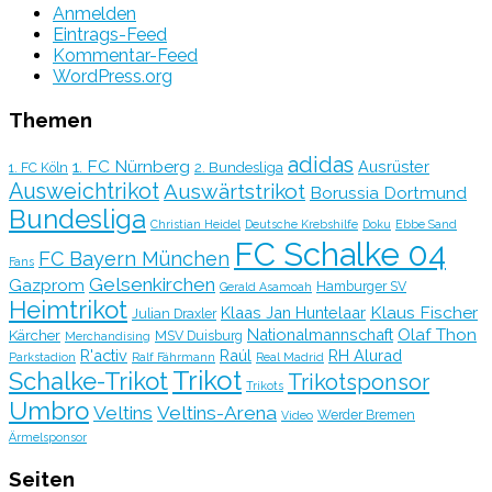
Anmelden
Eintrags-Feed
Kommentar-Feed
WordPress.org
Themen
adidas
1. FC Nürnberg
Ausrüster
2. Bundesliga
1. FC Köln
Ausweichtrikot
Auswärtstrikot
Borussia Dortmund
Bundesliga
Christian Heidel
Deutsche Krebshilfe
Doku
Ebbe Sand
FC Schalke 04
FC Bayern München
Fans
Gelsenkirchen
Gazprom
Hamburger SV
Gerald Asamoah
Heimtrikot
Klaus Fischer
Klaas Jan Huntelaar
Julian Draxler
Olaf Thon
Nationalmannschaft
Kärcher
MSV Duisburg
Merchandising
R'activ
Raúl
RH Alurad
Parkstadion
Ralf Fährmann
Real Madrid
Trikot
Schalke-Trikot
Trikotsponsor
Trikots
Umbro
Veltins
Veltins-Arena
Werder Bremen
Video
Ärmelsponsor
Seiten