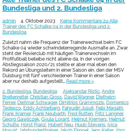
Bundesliga und 2. Bundesliga
admin
4. Oktober 2023
Keine Kommentare
zu Alle
Trainer des FC Schalke 04 in der Bundesliga und 2.
Bundesliga
Zuletzt nahm die Frequenz der Trainerwechsel beim FC
Schalke 04 wieder schwindelerregende Ausmaße an. Zwar
steht der Revierclub mit häufigen Trainerwechseln im
Profifußball beileibe nicht alleine da. In der vorigen
Abstiegssaison 2020/21 stellte er aber mal eben den
Rekord an Übungsleitern in einer Saison ein, den der MSV
Duisburg mit fünf verschiedenen Trainer in einer Saison
aber nur deshalb aufgestellt…
Read more »
2. Bundesliga
,
Bundesliga
Aleksandar Ristic
,
Andre
Breitenreiter
,
Christian Gross
,
David Wagner
,
Diethelm
Ferner
,
Dietmar Schwager
,
Dimitrios Grammozis
,
Domenico
Tedesco
,
Eddy Achterberg
,
Fahrudin Jusufi
,
Felix Magath
,
Frank Kramer
,
Frank Neubarth
,
Fred Rutten
,
Fritz Langner
,
Georg Gawliczek
,
Gyula Lorant
,
Helmut Kremers
,
Helmut
Schulte
,
Horst Franz
,
Hubert Neu
,
Huub Stevens
,
Ivica
Horvat
,
Jahrhunderttrainer
,
Jakob Fimpel
,
Jens Keller
,
Jörg