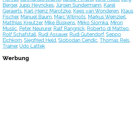
Berger
,
Jupp Heynckes
,
Jürgen Sundermann
,
Karel
Geraerts
,
Karl-Heinz Marotzke
,
Kees van Wonderen
,
Klaus
Fischer
,
Manuel Baum
,
Marc Wilmots
,
Markus Weinzierl
,
Matthias Kreutzer
,
Mike Büskens
,
Mirko Slomka
,
Miron
Muslic
,
Peter Neururer
,
Ralf Rangnick
,
Roberto di Matteo
,
Rolf Schafstall
,
Rudi Assauer
,
Rudi Gutendorf
,
Seppo
Eichkorn
,
Siegfried Held
,
Slobodan Cendic
,
Thomas Reis
,
Trainer
,
Udo Lattek
Werbung