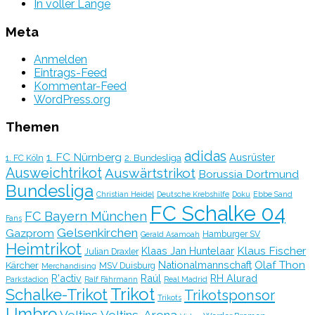
In voller Länge
Meta
Anmelden
Eintrags-Feed
Kommentar-Feed
WordPress.org
Themen
adidas
1. FC Nürnberg
Ausrüster
2. Bundesliga
1. FC Köln
Ausweichtrikot
Auswärtstrikot
Borussia Dortmund
Bundesliga
Christian Heidel
Deutsche Krebshilfe
Doku
Ebbe Sand
FC Schalke 04
FC Bayern München
Fans
Gelsenkirchen
Gazprom
Hamburger SV
Gerald Asamoah
Heimtrikot
Klaus Fischer
Klaas Jan Huntelaar
Julian Draxler
Olaf Thon
Nationalmannschaft
Kärcher
MSV Duisburg
Merchandising
R'activ
Raúl
RH Alurad
Parkstadion
Ralf Fährmann
Real Madrid
Trikot
Schalke-Trikot
Trikotsponsor
Trikots
Umbro