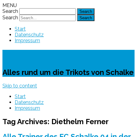
MENU
Search
Search
Start
Datenschutz
Impressum
Schalke-Trikot
Alles rund um die Trikots von Schalke
Skip to content
Start
Datenschutz
Impressum
Tag Archives:
Diethelm Ferner
Alle Trainer des FC Schalke 04 in der