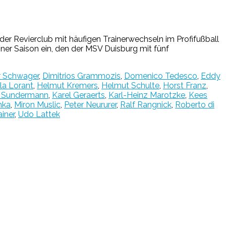
r Revierclub mit häufigen Trainerwechseln im Profifußball
einer Saison ein, den der MSV Duisburg mit fünf
r Schwager
,
Dimitrios Grammozis
,
Domenico Tedesco
,
Eddy
la Lorant
,
Helmut Kremers
,
Helmut Schulte
,
Horst Franz
,
n Sundermann
,
Karel Geraerts
,
Karl-Heinz Marotzke
,
Kees
mka
,
Miron Muslic
,
Peter Neururer
,
Ralf Rangnick
,
Roberto di
ainer
,
Udo Lattek