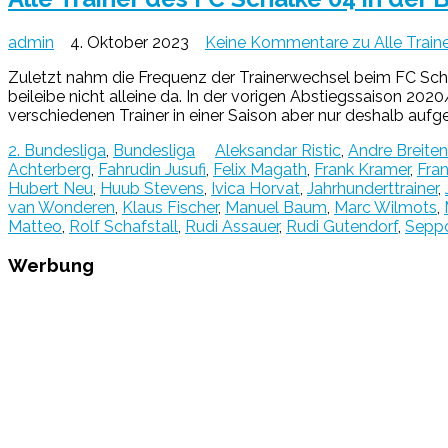
admin
4. Oktober 2023
Keine Kommentare
zu Alle Train
Zuletzt nahm die Frequenz der Trainerwechsel beim FC Scha
beileibe nicht alleine da. In der vorigen Abstiegssaison 202
verschiedenen Trainer in einer Saison aber nur deshalb aufge
2. Bundesliga
,
Bundesliga
Aleksandar Ristic
,
Andre Breitenr
Achterberg
,
Fahrudin Jusufi
,
Felix Magath
,
Frank Kramer
,
Fra
Hubert Neu
,
Huub Stevens
,
Ivica Horvat
,
Jahrhunderttrainer
,
van Wonderen
,
Klaus Fischer
,
Manuel Baum
,
Marc Wilmots
,
Matteo
,
Rolf Schafstall
,
Rudi Assauer
,
Rudi Gutendorf
,
Seppo
Werbung