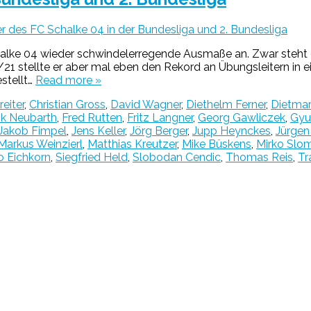
er des FC Schalke 04 in der Bundesliga und 2. Bundesliga
lke 04 wieder schwindelerregende Ausmaße an. Zwar steht de
0/21 stellte er aber mal eben den Rekord an Übungsleitern in 
stellt…
Read more »
eiter
,
Christian Gross
,
David Wagner
,
Diethelm Ferner
,
Dietma
nk Neubarth
,
Fred Rutten
,
Fritz Langner
,
Georg Gawliczek
,
Gyu
Jakob Fimpel
,
Jens Keller
,
Jörg Berger
,
Jupp Heynckes
,
Jürge
Markus Weinzierl
,
Matthias Kreutzer
,
Mike Büskens
,
Mirko Slo
 Eichkorn
,
Siegfried Held
,
Slobodan Cendic
,
Thomas Reis
,
Tr