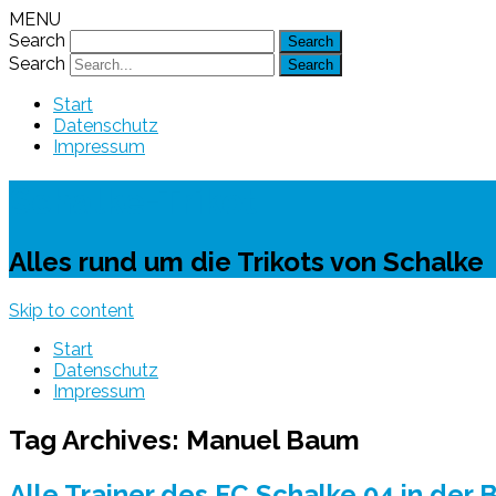
MENU
Search
Search
Start
Datenschutz
Impressum
Schalke-Trikot
Alles rund um die Trikots von Schalke
Skip to content
Start
Datenschutz
Impressum
Tag Archives:
Manuel Baum
Alle Trainer des FC Schalke 04 in der