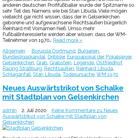
anderen deutschen Profifußballer wurde der Spitzname so
sehr Teil des Namens wie bei Stan Libuda. Viele mögen
vielleicht gar nicht wissen, dass der in Gelsenkirchen
geborene und aufgewachsene Rechtsaußen bürgerlich
Reinhard mit Vornamen hieß. Umso mehr
Fußballinteressierte werden aber wissen, dass der WM-
Teilnehmer von 1970…
Read more »
Allgemein
Borussia Dortmund
,
Bulgarien
,
Bundesligaskandal
,
Dribbler
,
Europapokal der Pokalsieger
,
Gelsenkirchen
,
Grab
,
Grabstein
,
Legende
,
Ostfriedhof
,
Racing Straßburg
,
Rechtsaußen
,
Reinhard Libuda
,
Schlaganfall
,
Stan Libuda
,
Todesursache
,
WM 1970
Neues Auswärtstrikot von Schalke
mit Stadtplan von Gelsenkirchen
admin
2. Juli 2020
Keine Kommentare
zu Neues
Auswärtstrikot von Schalke mit Stadtplan von
Gelsenkirchen