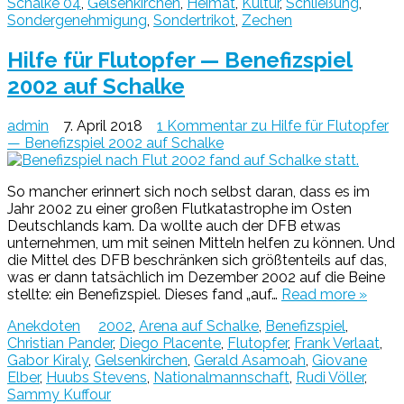
Schalke 04
,
Gelsenkirchen
,
Heimat
,
Kultur
,
Schließung
,
Sondergenehmigung
,
Sondertrikot
,
Zechen
Hilfe für Flutopfer — Benefizspiel
2002 auf Schalke
admin
7. April 2018
1 Kommentar
zu Hilfe für Flutopfer
— Benefizspiel 2002 auf Schalke
So mancher erinnert sich noch selbst daran, dass es im
Jahr 2002 zu einer großen Flutkatastrophe im Osten
Deutschlands kam. Da wollte auch der DFB etwas
unternehmen, um mit seinen Mitteln helfen zu können. Und
die Mittel des DFB beschränken sich größtenteils auf das,
was er dann tatsächlich im Dezember 2002 auf die Beine
stellte: ein Benefizspiel. Dieses fand „auf…
Read more »
Anekdoten
2002
,
Arena auf Schalke
,
Benefizspiel
,
Christian Pander
,
Diego Placente
,
Flutopfer
,
Frank Verlaat
,
Gabor Kiraly
,
Gelsenkirchen
,
Gerald Asamoah
,
Giovane
Elber
,
Huubs Stevens
,
Nationalmannschaft
,
Rudi Völler
,
Sammy Kuffour