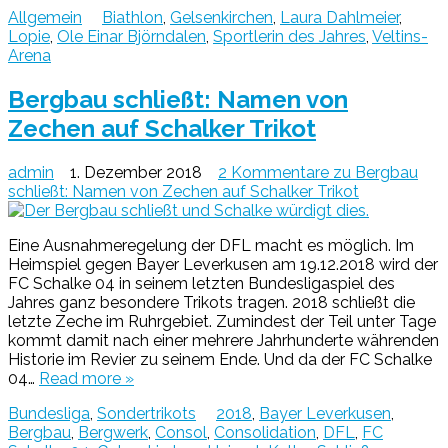
Allgemein
Biathlon
,
Gelsenkirchen
,
Laura Dahlmeier
,
Lopie
,
Ole Einar Björndalen
,
Sportlerin des Jahres
,
Veltins-
Arena
Bergbau schließt: Namen von
Zechen auf Schalker Trikot
admin
1. Dezember 2018
2 Kommentare
zu Bergbau
schließt: Namen von Zechen auf Schalker Trikot
Eine Ausnahmeregelung der DFL macht es möglich. Im
Heimspiel gegen Bayer Leverkusen am 19.12.2018 wird der
FC Schalke 04 in seinem letzten Bundesligaspiel des
Jahres ganz besondere Trikots tragen. 2018 schließt die
letzte Zeche im Ruhrgebiet. Zumindest der Teil unter Tage
kommt damit nach einer mehrere Jahrhunderte währenden
Historie im Revier zu seinem Ende. Und da der FC Schalke
04…
Read more »
Bundesliga
,
Sondertrikots
2018
,
Bayer Leverkusen
,
Bergbau
,
Bergwerk
,
Consol
,
Consolidation
,
DFL
,
FC