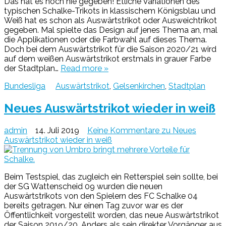
Das hat es noch nie gegeben! Etliche Variationen des
typischen Schalke-Trikots in klassischem Königsblau und
Weiß hat es schon als Auswärtstrikot oder Ausweichtrikot
gegeben. Mal spielte das Design auf jenes Thema an, mal
die Applikationen oder die Farbwahl auf dieses Thema.
Doch bei dem Auswärtstrikot für die Saison 2020/21 wird
auf dem weißen Auswärtstrikot erstmals in grauer Farbe
der Stadtplan…
Read more »
Bundesliga
Auswärtstrikot
,
Gelsenkirchen
,
Stadtplan
Neues Auswärtstrikot wieder in weiß
admin
14. Juli 2019
Keine Kommentare
zu Neues
Auswärtstrikot wieder in weiß
Beim Testspiel, das zugleich ein Retterspiel sein sollte, bei
der SG Wattenscheid 09 wurden die neuen
Auswärtstrikots von den Spielern des FC Schalke 04
bereits getragen. Nur einen Tag zuvor war es der
Öffentlichkeit vorgestellt worden, das neue Auswärtstrikot
der Saison 2019/20. Anders als sein direkter Vorgänger aus