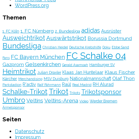
WordPress.org
Themen
adidas
1. FC Nürnberg
Ausrüster
2. Bundesliga
1. FC Köln
Ausweichtrikot
Auswärtstrikot
Borussia Dortmund
Bundesliga
Christian Heidel
Deutsche Krebshilfe
Doku
Ebbe Sand
FC Schalke 04
FC Bayern München
Fans
Gelsenkirchen
Gazprom
Hamburger SV
Gerald Asamoah
Heimtrikot
Klaus Fischer
Klaas Jan Huntelaar
Julian Draxler
Olaf Thon
Nationalmannschaft
Kärcher
MSV Duisburg
Merchandising
R'activ
Raúl
RH Alurad
Parkstadion
Ralf Fährmann
Real Madrid
Trikot
Schalke-Trikot
Trikotsponsor
Trikots
Umbro
Veltins
Veltins-Arena
Werder Bremen
Video
Ärmelsponsor
Seiten
Datenschutz
Impressum