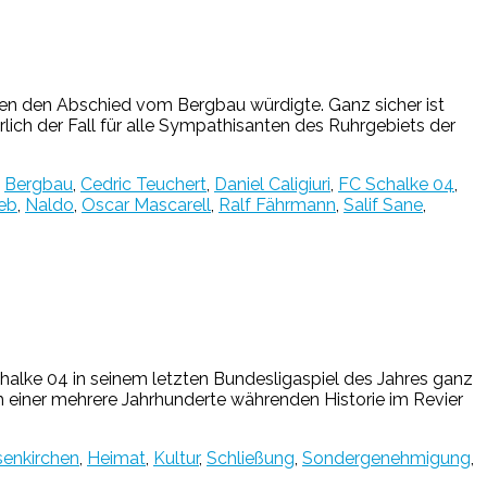
sen den Abschied vom Bergbau würdigte. Ganz sicher ist
rlich der Fall für alle Sympathisanten des Ruhrgebiets der
,
Bergbau
,
Cedric Teuchert
,
Daniel Caligiuri
,
FC Schalke 04
,
leb
,
Naldo
,
Oscar Mascarell
,
Ralf Fährmann
,
Salif Sane
,
lke 04 in seinem letzten Bundesligaspiel des Jahres ganz
h einer mehrere Jahrhunderte währenden Historie im Revier
senkirchen
,
Heimat
,
Kultur
,
Schließung
,
Sondergenehmigung
,