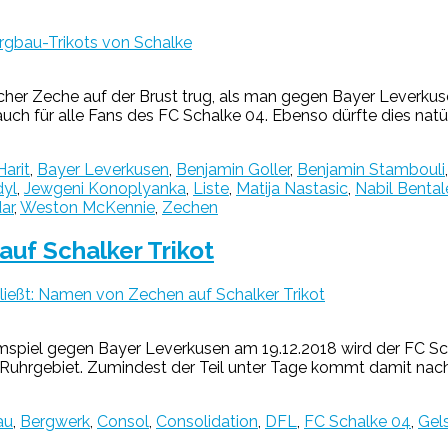
ergbau-Trikots von Schalke
lcher Zeche auf der Brust trug, als man gegen Bayer Leverku
auch für alle Fans des FC Schalke 04. Ebenso dürfte dies natü
arit
,
Bayer Leverkusen
,
Benjamin Goller
,
Benjamin Stambouli
yl
,
Jewgeni Konoplyanka
,
Liste
,
Matija Nastasic
,
Nabil Benta
ar
,
Weston McKennie
,
Zechen
uf Schalker Trikot
ießt: Namen von Zechen auf Schalker Trikot
piel gegen Bayer Leverkusen am 19.12.2018 wird der FC Scha
m Ruhrgebiet. Zumindest der Teil unter Tage kommt damit nac
au
,
Bergwerk
,
Consol
,
Consolidation
,
DFL
,
FC Schalke 04
,
Gel