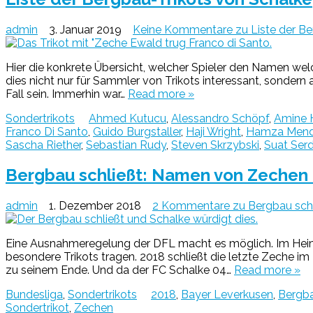
admin
3. Januar 2019
Keine Kommentare
zu Liste der B
Hier die konkrete Übersicht, welcher Spieler den Namen we
dies nicht nur für Sammler von Trikots interessant, sondern 
Fall sein. Immerhin war…
Read more »
Sondertrikots
Ahmed Kutucu
,
Alessandro Schöpf
,
Amine H
Franco Di Santo
,
Guido Burgstaller
,
Haji Wright
,
Hamza Mend
Sascha Riether
,
Sebastian Rudy
,
Steven Skrzybski
,
Suat Serd
Bergbau schließt: Namen von Zechen a
admin
1. Dezember 2018
2 Kommentare
zu Bergbau schl
Eine Ausnahmeregelung der DFL macht es möglich. Im Heims
besondere Trikots tragen. 2018 schließt die letzte Zeche i
zu seinem Ende. Und da der FC Schalke 04…
Read more »
Bundesliga
,
Sondertrikots
2018
,
Bayer Leverkusen
,
Bergb
Sondertrikot
,
Zechen