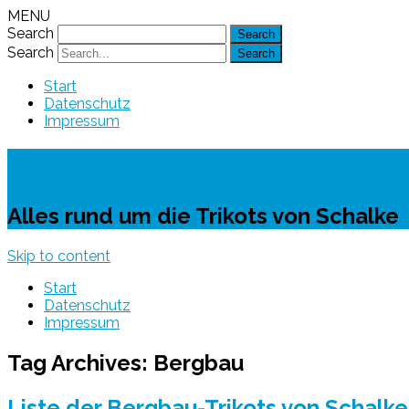
MENU
Search
Search
Start
Datenschutz
Impressum
Schalke-Trikot
Alles rund um die Trikots von Schalke
Skip to content
Start
Datenschutz
Impressum
Tag Archives:
Bergbau
Liste der Bergbau-Trikots von Schalke