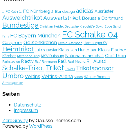
adidas
1. FC Nürnberg
Ausrüster
2. Bundesliga
1. FC Köln
Ausweichtrikot
Auswärtstrikot
Borussia Dortmund
Bundesliga
Christian Heidel
Deutsche Krebshilfe
Doku
Ebbe Sand
FC Schalke 04
FC Bayern München
Fans
Gelsenkirchen
Gazprom
Hamburger SV
Gerald Asamoah
Heimtrikot
Klaus Fischer
Klaas Jan Huntelaar
Julian Draxler
Olaf Thon
Nationalmannschaft
Kärcher
MSV Duisburg
Merchandising
R'activ
Raúl
RH Alurad
Parkstadion
Ralf Fährmann
Real Madrid
Trikot
Schalke-Trikot
Trikotsponsor
Trikots
Umbro
Veltins
Veltins-Arena
Werder Bremen
Video
Ärmelsponsor
Seiten
Datenschutz
Impressum
ZeroGravity
by GalussoThemes.com
Powered by
WordPress