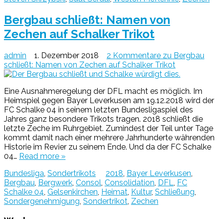
Bergbau schließt: Namen von
Zechen auf Schalker Trikot
admin
1. Dezember 2018
2 Kommentare
zu Bergbau
schließt: Namen von Zechen auf Schalker Trikot
Eine Ausnahmeregelung der DFL macht es möglich. Im
Heimspiel gegen Bayer Leverkusen am 19.12.2018 wird der
FC Schalke 04 in seinem letzten Bundesligaspiel des
Jahres ganz besondere Trikots tragen. 2018 schließt die
letzte Zeche im Ruhrgebiet. Zumindest der Teil unter Tage
kommt damit nach einer mehrere Jahrhunderte währenden
Historie im Revier zu seinem Ende. Und da der FC Schalke
04…
Read more »
Bundesliga
,
Sondertrikots
2018
,
Bayer Leverkusen
,
Bergbau
,
Bergwerk
,
Consol
,
Consolidation
,
DFL
,
FC
Schalke 04
,
Gelsenkirchen
,
Heimat
,
Kultur
,
Schließung
,
Sondergenehmigung
,
Sondertrikot
,
Zechen