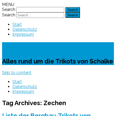
MENU
Search
Search
Start
Datenschutz
Impressum
Schalke-Trikot
Alles rund um die Trikots von Schalke
Skip to content
Start
Datenschutz
Impressum
Tag Archives:
Zechen
Liste der Bergbau-Trikots von