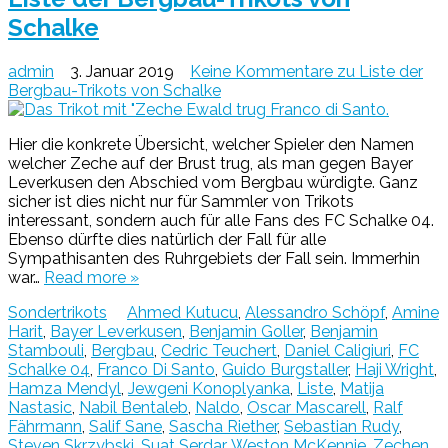
Schalke
admin
3. Januar 2019
Keine Kommentare
zu Liste der
Bergbau-Trikots von Schalke
Hier die konkrete Übersicht, welcher Spieler den Namen
welcher Zeche auf der Brust trug, als man gegen Bayer
Leverkusen den Abschied vom Bergbau würdigte. Ganz
sicher ist dies nicht nur für Sammler von Trikots
interessant, sondern auch für alle Fans des FC Schalke 04.
Ebenso dürfte dies natürlich der Fall für alle
Sympathisanten des Ruhrgebiets der Fall sein. Immerhin
war…
Read more »
Sondertrikots
Ahmed Kutucu
,
Alessandro Schöpf
,
Amine
Harit
,
Bayer Leverkusen
,
Benjamin Goller
,
Benjamin
Stambouli
,
Bergbau
,
Cedric Teuchert
,
Daniel Caligiuri
,
FC
Schalke 04
,
Franco Di Santo
,
Guido Burgstaller
,
Haji Wright
,
Hamza Mendyl
,
Jewgeni Konoplyanka
,
Liste
,
Matija
Nastasic
,
Nabil Bentaleb
,
Naldo
,
Oscar Mascarell
,
Ralf
Fährmann
,
Salif Sane
,
Sascha Riether
,
Sebastian Rudy
,
Steven Skrzybski
,
Suat Serdar
,
Weston McKennie
,
Zechen