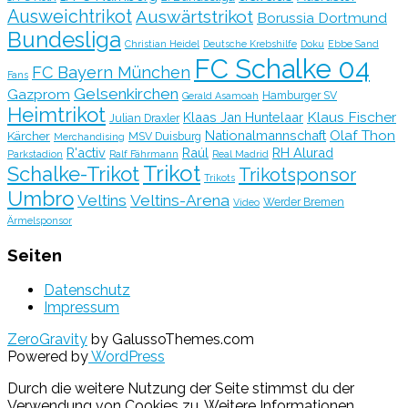
Ausweichtrikot
Auswärtstrikot
Borussia Dortmund
Bundesliga
Christian Heidel
Deutsche Krebshilfe
Doku
Ebbe Sand
FC Schalke 04
FC Bayern München
Fans
Gelsenkirchen
Gazprom
Hamburger SV
Gerald Asamoah
Heimtrikot
Klaus Fischer
Klaas Jan Huntelaar
Julian Draxler
Olaf Thon
Nationalmannschaft
Kärcher
MSV Duisburg
Merchandising
R'activ
Raúl
RH Alurad
Parkstadion
Ralf Fährmann
Real Madrid
Trikot
Schalke-Trikot
Trikotsponsor
Trikots
Umbro
Veltins
Veltins-Arena
Werder Bremen
Video
Ärmelsponsor
Seiten
Datenschutz
Impressum
ZeroGravity
by GalussoThemes.com
Powered by
WordPress
Durch die weitere Nutzung der Seite stimmst du der
Verwendung von Cookies zu.
Weitere Informationen