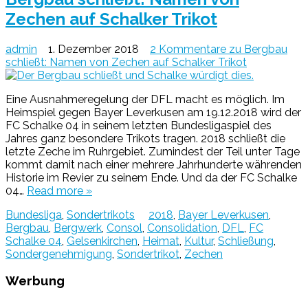
Zechen auf Schalker Trikot
admin
1. Dezember 2018
2 Kommentare
zu Bergbau
schließt: Namen von Zechen auf Schalker Trikot
Eine Ausnahmeregelung der DFL macht es möglich. Im
Heimspiel gegen Bayer Leverkusen am 19.12.2018 wird der
FC Schalke 04 in seinem letzten Bundesligaspiel des
Jahres ganz besondere Trikots tragen. 2018 schließt die
letzte Zeche im Ruhrgebiet. Zumindest der Teil unter Tage
kommt damit nach einer mehrere Jahrhunderte währenden
Historie im Revier zu seinem Ende. Und da der FC Schalke
04…
Read more »
Bundesliga
,
Sondertrikots
2018
,
Bayer Leverkusen
,
Bergbau
,
Bergwerk
,
Consol
,
Consolidation
,
DFL
,
FC
Schalke 04
,
Gelsenkirchen
,
Heimat
,
Kultur
,
Schließung
,
Sondergenehmigung
,
Sondertrikot
,
Zechen
Werbung