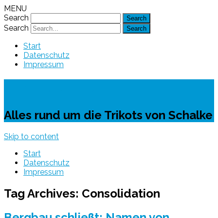
MENU
Search
Search
Start
Datenschutz
Impressum
Schalke-Trikot
Alles rund um die Trikots von Schalke
Skip to content
Start
Datenschutz
Impressum
Tag Archives:
Consolidation
Bergbau schließt: Namen von