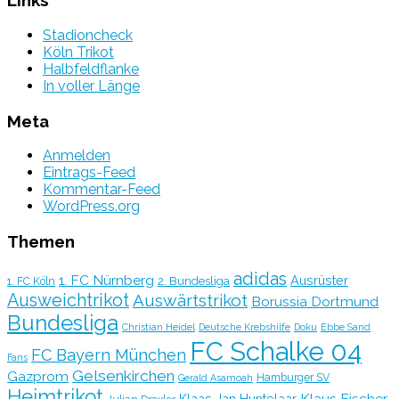
Links
Stadioncheck
Köln Trikot
Halbfeldflanke
In voller Länge
Meta
Anmelden
Eintrags-Feed
Kommentar-Feed
WordPress.org
Themen
adidas
1. FC Nürnberg
Ausrüster
2. Bundesliga
1. FC Köln
Ausweichtrikot
Auswärtstrikot
Borussia Dortmund
Bundesliga
Christian Heidel
Deutsche Krebshilfe
Doku
Ebbe Sand
FC Schalke 04
FC Bayern München
Fans
Gelsenkirchen
Gazprom
Hamburger SV
Gerald Asamoah
Heimtrikot
Klaus Fischer
Klaas Jan Huntelaar