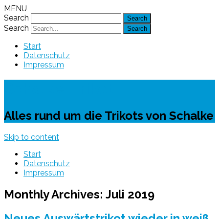
MENU
Search
Search
Start
Datenschutz
Impressum
Schalke-Trikot
Alles rund um die Trikots von Schalke
Skip to content
Start
Datenschutz
Impressum
Monthly Archives:
Juli 2019
Neues Auswärtstrikot wieder in weiß