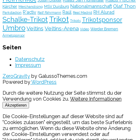
Julian Draxler
Olaf Thon
Nationalmannschaft
Kärcher
MSV Duisburg
Merchandising
R'activ
Raúl
RH Alurad
Parkstadion
Ralf Fährmann
Real Madrid
Trikot
Schalke-Trikot
Trikotsponsor
Trikots
Umbro
Veltins
Veltins-Arena
Werder Bremen
Video
Ärmelsponsor
Seiten
Datenschutz
Impressum
ZeroGravity
by GalussoThemes.com
Powered by
WordPress
Durch die weitere Nutzung der Seite stimmst du der
Verwendung von Cookies zu.
Weitere Informationen
Akzeptieren
Die Cookie-Einstellungen auf dieser Website sind auf
"Cookies zulassen" eingestellt, um das beste Surferlebnis
zu ermöglichen. Wenn du diese Website ohne Änderung
der Cookie-Einstellungen verwendest oder auf