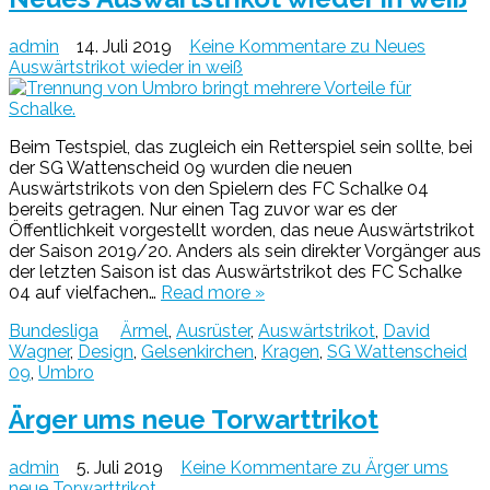
admin
14. Juli 2019
Keine Kommentare
zu Neues
Auswärtstrikot wieder in weiß
Beim Testspiel, das zugleich ein Retterspiel sein sollte, bei
der SG Wattenscheid 09 wurden die neuen
Auswärtstrikots von den Spielern des FC Schalke 04
bereits getragen. Nur einen Tag zuvor war es der
Öffentlichkeit vorgestellt worden, das neue Auswärtstrikot
der Saison 2019/20. Anders als sein direkter Vorgänger aus
der letzten Saison ist das Auswärtstrikot des FC Schalke
04 auf vielfachen…
Read more »
Bundesliga
Ärmel
,
Ausrüster
,
Auswärtstrikot
,
David
Wagner
,
Design
,
Gelsenkirchen
,
Kragen
,
SG Wattenscheid
09
,
Umbro
Ärger ums neue Torwarttrikot
admin
5. Juli 2019
Keine Kommentare
zu Ärger ums
neue Torwarttrikot