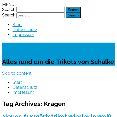
MENU
Search
Search
Start
Datenschutz
Impressum
Schalke-Trikot
Alles rund um die Trikots von Schalke
Skip to content
Start
Datenschutz
Impressum
Tag Archives:
Kragen
Neues Auswärtstrikot wieder in weiß