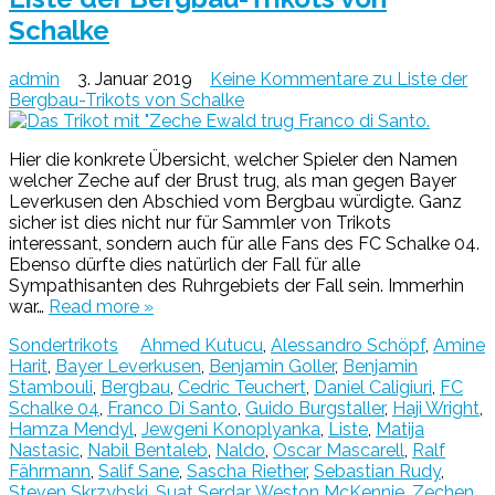
Schalke
admin
3. Januar 2019
Keine Kommentare
zu Liste der
Bergbau-Trikots von Schalke
Hier die konkrete Übersicht, welcher Spieler den Namen
welcher Zeche auf der Brust trug, als man gegen Bayer
Leverkusen den Abschied vom Bergbau würdigte. Ganz
sicher ist dies nicht nur für Sammler von Trikots
interessant, sondern auch für alle Fans des FC Schalke 04.
Ebenso dürfte dies natürlich der Fall für alle
Sympathisanten des Ruhrgebiets der Fall sein. Immerhin
war…
Read more »
Sondertrikots
Ahmed Kutucu
,
Alessandro Schöpf
,
Amine
Harit
,
Bayer Leverkusen
,
Benjamin Goller
,
Benjamin
Stambouli
,
Bergbau
,
Cedric Teuchert
,
Daniel Caligiuri
,
FC
Schalke 04
,
Franco Di Santo
,
Guido Burgstaller
,
Haji Wright
,
Hamza Mendyl
,
Jewgeni Konoplyanka
,
Liste
,
Matija
Nastasic
,
Nabil Bentaleb
,
Naldo
,
Oscar Mascarell
,
Ralf
Fährmann
,
Salif Sane
,
Sascha Riether
,
Sebastian Rudy
,
Steven Skrzybski
,
Suat Serdar
,
Weston McKennie
,
Zechen