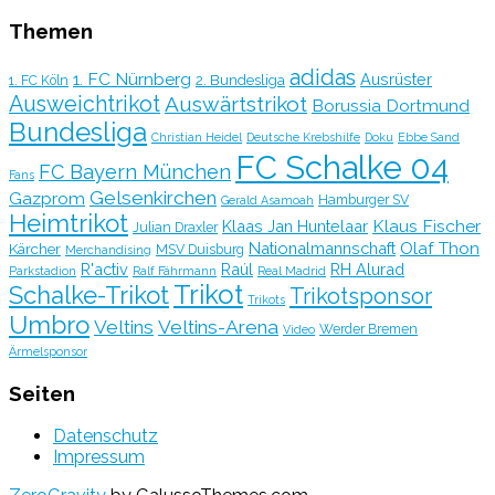
Themen
adidas
1. FC Nürnberg
Ausrüster
2. Bundesliga
1. FC Köln
Ausweichtrikot
Auswärtstrikot
Borussia Dortmund
Bundesliga
Christian Heidel
Deutsche Krebshilfe
Doku
Ebbe Sand
FC Schalke 04
FC Bayern München
Fans
Gelsenkirchen
Gazprom
Hamburger SV
Gerald Asamoah
Heimtrikot
Klaus Fischer
Klaas Jan Huntelaar
Julian Draxler
Olaf Thon
Nationalmannschaft
Kärcher
MSV Duisburg
Merchandising
R'activ
Raúl
RH Alurad
Parkstadion
Ralf Fährmann
Real Madrid
Trikot
Schalke-Trikot
Trikotsponsor
Trikots
Umbro
Veltins
Veltins-Arena
Werder Bremen
Video
Ärmelsponsor
Seiten
Datenschutz
Impressum