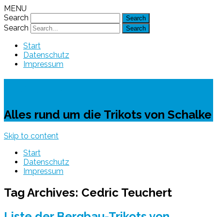
MENU
Search
Search
Start
Datenschutz
Impressum
Schalke-Trikot
Alles rund um die Trikots von Schalke
Skip to content
Start
Datenschutz
Impressum
Tag Archives:
Cedric Teuchert
Liste der Bergbau-Trikots von