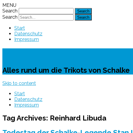
MENU
Search
Search
Start
Datenschutz
Impressum
Schalke-Trikot
Alles rund um die Trikots von Schalke
Skip to content
Start
Datenschutz
Impressum
Tag Archives:
Reinhard Libuda
Todestag der Schalke-Legende Stan 