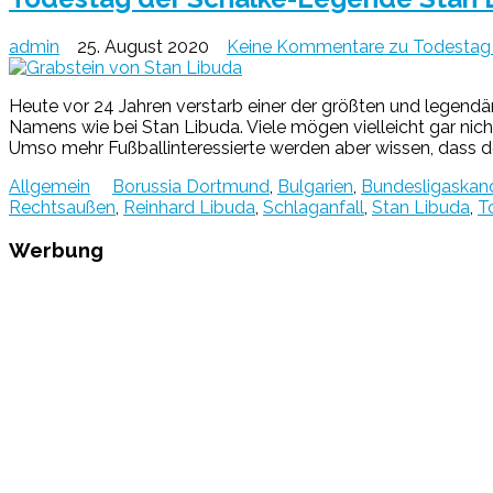
admin
25. August 2020
Keine Kommentare
zu Todestag 
Heute vor 24 Jahren verstarb einer der größten und legendä
Namens wie bei Stan Libuda. Viele mögen vielleicht gar ni
Umso mehr Fußballinteressierte werden aber wissen, dass
Allgemein
Borussia Dortmund
,
Bulgarien
,
Bundesligaskan
Rechtsaußen
,
Reinhard Libuda
,
Schlaganfall
,
Stan Libuda
,
T
Werbung