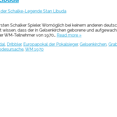
der Schalke-Legende Stan Libuda
rsten Schalker Spieler. Womöglich bei keinem anderen deutsc
cht wissen, dass der in Gelsenkirchen geborene und aufgewac
 der WM-Teilnehmer von 1970…
Read more »
dal
,
Dribbler
,
Europapokal der Pokalsieger
,
Gelsenkirchen
,
Gra
odesursache
,
WM 1970