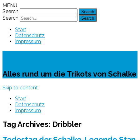
MENU
Search
Search
Start
Datenschutz
Impressum
Schalke-Trikot
Alles rund um die Trikots von Schalke
Skip to content
Start
Datenschutz
Impressum
Tag Archives:
Dribbler
Todestag der Schalke-Legende Stan