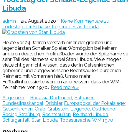
Libuda
admin
25. August 2020
Keine Kommentare
zu
Todestag der Schalke-Legende Stan Libuda
Heute vor 24 Jahren verstarb einer der größten und
legendärsten Schalker Spieler. Womöglich bei keinem
anderen deutschen Profifußballer wurde der Spitzname so
sehr Teil des Namens wie bei Stan Libuda. Viele mögen
vielleicht gar nicht wissen, dass der in Gelsenkirchen
geborene und aufgewachsene Rechtsaußen bürgerlich
Reinhard mit Vornamen hieß. Umso mehr
Fußballinteressierte werden aber wissen, dass der WM-
Teilnehmer von 1970…
Read more »
Allgemein
Borussia Dortmund
,
Bulgarien
,
Bundesligaskandal
,
Dribbler
,
Europapokal der Pokalsieger
,
Gelsenkirchen
,
Grab
,
Grabstein
,
Legende
,
Ostfriedhof
,
Racing Straßburg
,
Rechtsaußen
,
Reinhard Libuda
,
Schlaganfall
,
Stan Libuda
,
Todesursache
,
WM 1970
Werbung