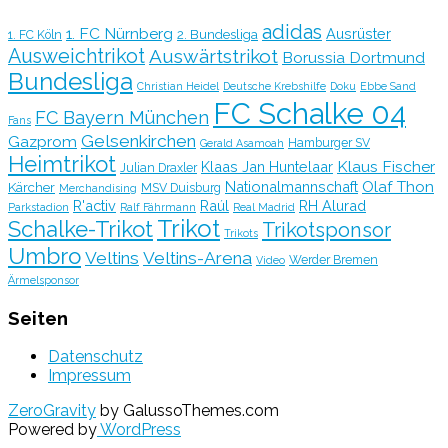
adidas
1. FC Nürnberg
Ausrüster
2. Bundesliga
1. FC Köln
Ausweichtrikot
Auswärtstrikot
Borussia Dortmund
Bundesliga
Christian Heidel
Deutsche Krebshilfe
Doku
Ebbe Sand
FC Schalke 04
FC Bayern München
Fans
Gelsenkirchen
Gazprom
Hamburger SV
Gerald Asamoah
Heimtrikot
Klaus Fischer
Klaas Jan Huntelaar
Julian Draxler
Olaf Thon
Nationalmannschaft
Kärcher
MSV Duisburg
Merchandising
R'activ
Raúl
RH Alurad
Parkstadion
Ralf Fährmann
Real Madrid
Trikot
Schalke-Trikot
Trikotsponsor
Trikots
Umbro
Veltins
Veltins-Arena
Werder Bremen
Video
Ärmelsponsor
Seiten
Datenschutz
Impressum
ZeroGravity
by GalussoThemes.com
Powered by
WordPress