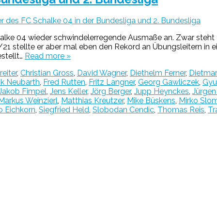
er des FC Schalke 04 in der Bundesliga und 2. Bundesliga
lke 04 wieder schwindelerregende Ausmaße an. Zwar steht de
0/21 stellte er aber mal eben den Rekord an Übungsleitern in 
stellt…
Read more »
eiter
,
Christian Gross
,
David Wagner
,
Diethelm Ferner
,
Dietma
nk Neubarth
,
Fred Rutten
,
Fritz Langner
,
Georg Gawliczek
,
Gyu
Jakob Fimpel
,
Jens Keller
,
Jörg Berger
,
Jupp Heynckes
,
Jürge
Markus Weinzierl
,
Matthias Kreutzer
,
Mike Büskens
,
Mirko Slo
 Eichkorn
,
Siegfried Held
,
Slobodan Cendic
,
Thomas Reis
,
Tr