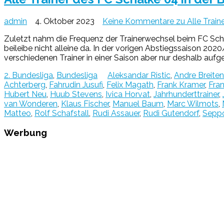
admin
4. Oktober 2023
Keine Kommentare
zu Alle Train
Zuletzt nahm die Frequenz der Trainerwechsel beim FC Scha
beileibe nicht alleine da. In der vorigen Abstiegssaison 202
verschiedenen Trainer in einer Saison aber nur deshalb aufge
2. Bundesliga
,
Bundesliga
Aleksandar Ristic
,
Andre Breitenr
Achterberg
,
Fahrudin Jusufi
,
Felix Magath
,
Frank Kramer
,
Fra
Hubert Neu
,
Huub Stevens
,
Ivica Horvat
,
Jahrhunderttrainer
,
van Wonderen
,
Klaus Fischer
,
Manuel Baum
,
Marc Wilmots
,
Matteo
,
Rolf Schafstall
,
Rudi Assauer
,
Rudi Gutendorf
,
Seppo
Werbung