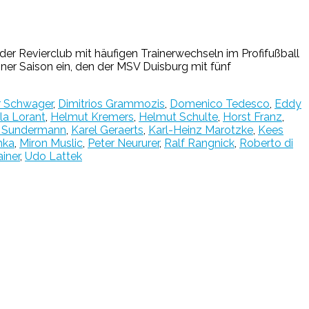
r Revierclub mit häufigen Trainerwechseln im Profifußball
einer Saison ein, den der MSV Duisburg mit fünf
r Schwager
,
Dimitrios Grammozis
,
Domenico Tedesco
,
Eddy
la Lorant
,
Helmut Kremers
,
Helmut Schulte
,
Horst Franz
,
n Sundermann
,
Karel Geraerts
,
Karl-Heinz Marotzke
,
Kees
mka
,
Miron Muslic
,
Peter Neururer
,
Ralf Rangnick
,
Roberto di
ainer
,
Udo Lattek