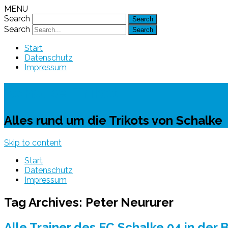
MENU
Search
Search
Start
Datenschutz
Impressum
Schalke-Trikot
Alles rund um die Trikots von Schalke
Skip to content
Start
Datenschutz
Impressum
Tag Archives:
Peter Neururer
Alle Trainer des FC Schalke 04 in der