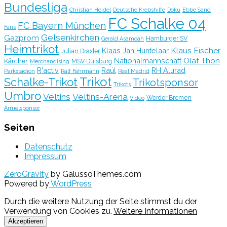
Bundesliga
Christian Heidel
Deutsche Krebshilfe
Doku
Ebbe Sand
FC Schalke 04
FC Bayern München
Fans
Gelsenkirchen
Gazprom
Hamburger SV
Gerald Asamoah
Heimtrikot
Klaus Fischer
Klaas Jan Huntelaar
Julian Draxler
Olaf Thon
Nationalmannschaft
Kärcher
MSV Duisburg
Merchandising
R'activ
Raúl
RH Alurad
Parkstadion
Ralf Fährmann
Real Madrid
Trikot
Schalke-Trikot
Trikotsponsor
Trikots
Umbro
Veltins
Veltins-Arena
Werder Bremen
Video
Ärmelsponsor
Seiten
Datenschutz
Impressum
ZeroGravity
by GalussoThemes.com
Powered by
WordPress
Durch die weitere Nutzung der Seite stimmst du der
Verwendung von Cookies zu.
Weitere Informationen
Akzeptieren