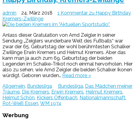
admin
24. März 2018
1 Kommentar
zu Happy Birthday,
Kremers-Zwillinge
Anlass dieser Gratulation von Arnd Zeigler in seiner
Sendung „Zeiglers wunderbare Welt des Fußballs“ war
zwar der 65. Geburtstag der wohl berühmtesten Schalker
Zwillinge Erwin Kremers und Helmut Kremers. Aber das
kann man ja auch zum 69. Geburtstag der beiden
Legenden im Schalke-Trikot noch einmal hervorholen. Hier
also zu sehen, wie Arnd Zeigler die beiden Schalker Ikonen
würdigt. Geboren wurden…
Read more »
Allgemein
,
Bundesliga
Bundesliga
,
Das Mädchen meiner
Träume
,
Die Kremers
,
Erwin Kremers
,
Helmut Kremers
,
Helmut Schön
,
Kickers Offenbach
,
Nationalmannschaft
,
Rot-Weiß Essen
,
WM 1974
Werbung