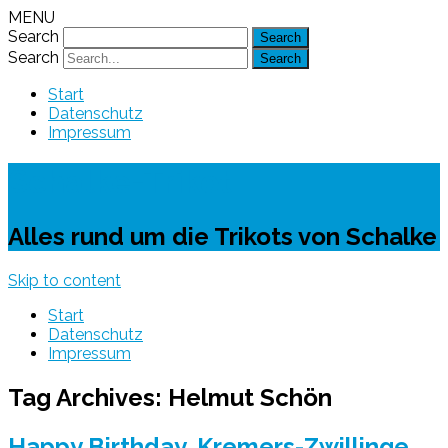
MENU
Search
Search
Start
Datenschutz
Impressum
Schalke-Trikot
Alles rund um die Trikots von Schalke
Skip to content
Start
Datenschutz
Impressum
Tag Archives:
Helmut Schön
Happy Birthday, Kremers-Zwillinge