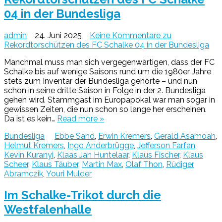
04 in der Bundesliga
admin
24. Juni 2025
Keine Kommentare
zu
Rekordtorschützen des FC Schalke 04 in der Bundesliga
Manchmal muss man sich vergegenwärtigen, dass der FC
Schalke bis auf wenige Saisons rund um die 1980er Jahre
stets zum Inventar der Bundesliga gehörte – und nun
schon in seine dritte Saison in Folge in der 2. Bundesliga
gehen wird. Stammgast im Europapokal war man sogar in
gewissen Zeiten, die nun schon so lange her erscheinen.
Da ist es kein…
Read more »
Bundesliga
Ebbe Sand
,
Erwin Kremers
,
Gerald Asamoah
,
Helmut Kremers
,
Ingo Anderbrügge
,
Jefferson Farfan
,
Kevin Kuranyi
,
Klaas Jan Huntelaar
,
Klaus Fischer
,
Klaus
Scheer
,
Klaus Täuber
,
Martin Max
,
Olaf Thon
,
Rüdiger
Abramczik
,
Youri Mulder
Im Schalke-Trikot durch die
Westfalenhalle