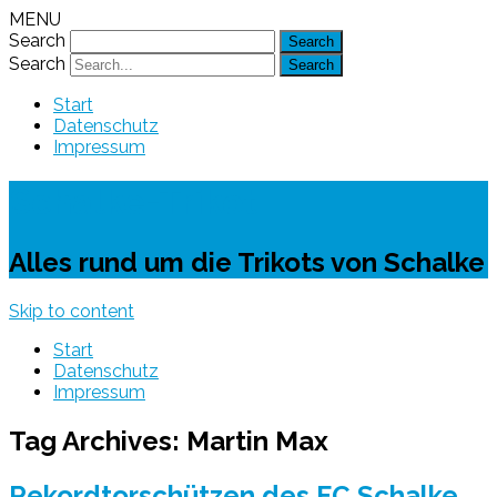
MENU
Search
Search
Start
Datenschutz
Impressum
Schalke-Trikot
Alles rund um die Trikots von Schalke
Skip to content
Start
Datenschutz
Impressum
Tag Archives:
Martin Max
Rekordtorschützen des FC Schalke