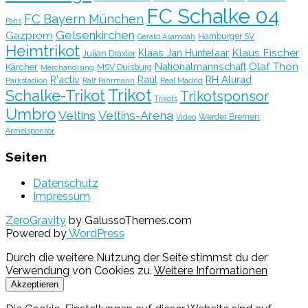
FC Schalke 04
FC Bayern München
Fans
Gelsenkirchen
Gazprom
Hamburger SV
Gerald Asamoah
Heimtrikot
Klaus Fischer
Klaas Jan Huntelaar
Julian Draxler
Olaf Thon
Nationalmannschaft
Kärcher
MSV Duisburg
Merchandising
R'activ
Raúl
RH Alurad
Parkstadion
Ralf Fährmann
Real Madrid
Trikot
Schalke-Trikot
Trikotsponsor
Trikots
Umbro
Veltins
Veltins-Arena
Werder Bremen
Video
Ärmelsponsor
Seiten
Datenschutz
Impressum
ZeroGravity
by GalussoThemes.com
Powered by
WordPress
Durch die weitere Nutzung der Seite stimmst du der
Verwendung von Cookies zu.
Weitere Informationen
Akzeptieren