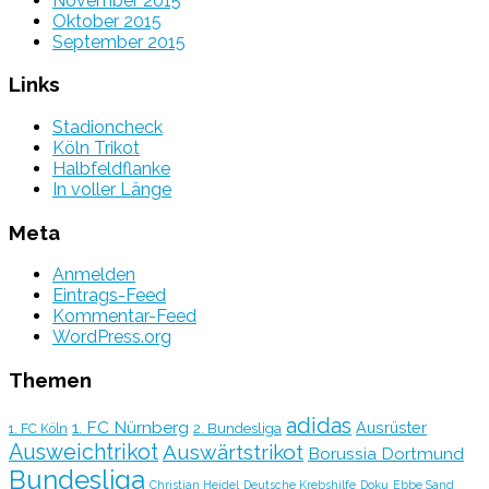
November 2015
Oktober 2015
September 2015
Links
Stadioncheck
Köln Trikot
Halbfeldflanke
In voller Länge
Meta
Anmelden
Eintrags-Feed
Kommentar-Feed
WordPress.org
Themen
adidas
1. FC Nürnberg
Ausrüster
2. Bundesliga
1. FC Köln
Ausweichtrikot
Auswärtstrikot
Borussia Dortmund
Bundesliga
Christian Heidel
Deutsche Krebshilfe
Doku
Ebbe Sand