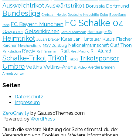
Ausweichtrikot
Auswärtstrikot
Borussia Dortmund
Bundesliga
Christian Heidel
Deutsche Krebshilfe
Doku
Ebbe Sand
FC Schalke 04
FC Bayern München
Fans
Gelsenkirchen
Gazprom
Hamburger SV
Gerald Asamoah
Heimtrikot
Klaus Fischer
Klaas Jan Huntelaar
Julian Draxler
Olaf Thon
Nationalmannschaft
Kärcher
MSV Duisburg
Merchandising
R'activ
Raúl
RH Alurad
Parkstadion
Ralf Fährmann
Real Madrid
Trikot
Schalke-Trikot
Trikotsponsor
Trikots
Umbro
Veltins
Veltins-Arena
Werder Bremen
Video
Ärmelsponsor
Seiten
Datenschutz
Impressum
ZeroGravity
by GalussoThemes.com
Powered by
WordPress
Durch die weitere Nutzung der Seite stimmst du der
Verwendung von Cookies zu.
Weitere Informationen