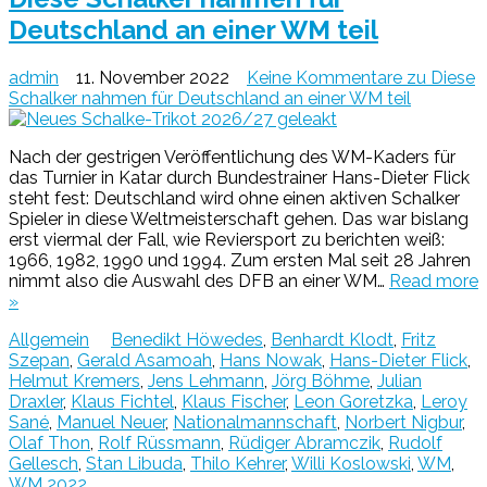
Deutschland an einer WM teil
admin
11. November 2022
Keine Kommentare
zu Diese
Schalker nahmen für Deutschland an einer WM teil
Nach der gestrigen Veröffentlichung des WM-Kaders für
das Turnier in Katar durch Bundestrainer Hans-Dieter Flick
steht fest: Deutschland wird ohne einen aktiven Schalker
Spieler in diese Weltmeisterschaft gehen. Das war bislang
erst viermal der Fall, wie Reviersport zu berichten weiß:
1966, 1982, 1990 und 1994. Zum ersten Mal seit 28 Jahren
nimmt also die Auswahl des DFB an einer WM…
Read more
»
Allgemein
Benedikt Höwedes
,
Benhardt Klodt
,
Fritz
Szepan
,
Gerald Asamoah
,
Hans Nowak
,
Hans-Dieter Flick
,
Helmut Kremers
,
Jens Lehmann
,
Jörg Böhme
,
Julian
Draxler
,
Klaus Fichtel
,
Klaus Fischer
,
Leon Goretzka
,
Leroy
Sané
,
Manuel Neuer
,
Nationalmannschaft
,
Norbert Nigbur
,
Olaf Thon
,
Rolf Rüssmann
,
Rüdiger Abramczik
,
Rudolf
Gellesch
,
Stan Libuda
,
Thilo Kehrer
,
Willi Koslowski
,
WM
,
WM 2022