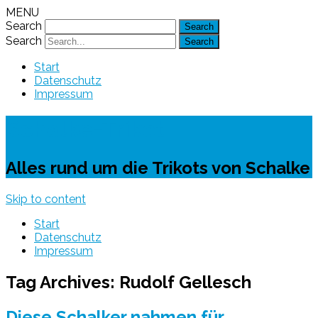
MENU
Search
Search
Start
Datenschutz
Impressum
Schalke-Trikot
Alles rund um die Trikots von Schalke
Skip to content
Start
Datenschutz
Impressum
Tag Archives:
Rudolf Gellesch
Diese Schalker nahmen für