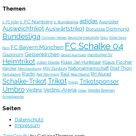
Themen
adidas
1. FC Nürnberg
Ausrüster
2. Bundesliga
1. FC Köln
Ausweichtrikot
Auswärtstrikot
Borussia Dortmund
Bundesliga
Christian Heidel
Deutsche Krebshilfe
Doku
Ebbe Sand
FC Schalke 04
FC Bayern München
Fans
Gelsenkirchen
Gazprom
Hamburger SV
Gerald Asamoah
Heimtrikot
Klaus Fischer
Klaas Jan Huntelaar
Julian Draxler
Olaf Thon
Nationalmannschaft
Kärcher
MSV Duisburg
Merchandising
R'activ
Raúl
RH Alurad
Parkstadion
Ralf Fährmann
Real Madrid
Trikot
Schalke-Trikot
Trikotsponsor
Trikots
Umbro
Veltins
Veltins-Arena
Werder Bremen
Video
Ärmelsponsor
Seiten
Datenschutz
Impressum